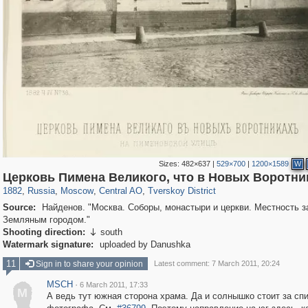
Sizes:
482×637
|
529×700
|
1200×1589
W
319,882
1,407,331
160,021
8,286
29,248
5,916
53,055
2,283
Церковь Пимена Великого, что в Новых Воротни
1882
,
Russia
,
Moscow
,
Central AO
,
Tverskoy District
Source:
Найденов. "Москва. Соборы, монастыри и церкви. Местность з
Земляным городом."
Shooting direction:
south

Watermark signature:
uploaded by Danushka
11
Sign in to share your opinion
Latest comment: 7 March 2011, 20:24
MSСН
·
6 March 2011, 17:33
M
А ведь тут южная сторона храма. Да и солнышко стоит за сп