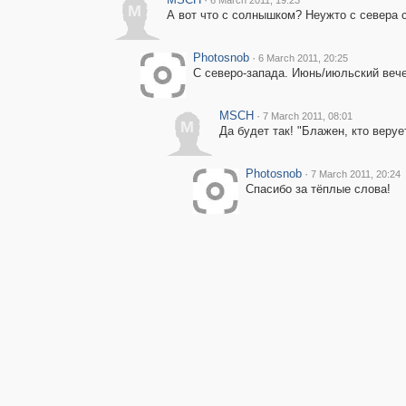
6 March 2011, 19:23
M
А вот что с солнышком? Неужто с севера 
Photosnob
·
6 March 2011, 20:25
С северо-запада. Июнь/июльский вече
MSСН
·
7 March 2011, 08:01
M
Да будет так! "Блажен, кто верует
Photosnob
·
7 March 2011, 20:24
Спасибо за тёплые слова!