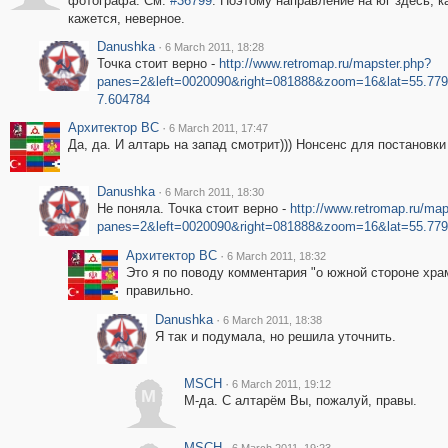
фотографа. См.
#36799
. Поэтому направление на юг здесь, к
кажется, неверное.
Danushka
·
6 March 2011, 18:28
Точка стоит верно -
http://www.retromap.ru/mapster.php?
panes=2&left=0020090&right=081888&zoom=16&lat=55.77
7.604784
Архитектор ВС
·
6 March 2011, 17:47
Да, да. И алтарь на запад смотрит))) Нонсенс для постановки
Danushka
·
6 March 2011, 18:30
Не поняла. Точка стоит верно -
http://www.retromap.ru/map
panes=2&left=0020090&right=081888&zoom=16&lat=55.77
Архитектор ВС
·
6 March 2011, 18:32
Это я по поводу комментария "о южной стороне храм
правильно.
Danushka
·
6 March 2011, 18:38
Я так и подумала, но решила уточнить.
MSСН
·
6 March 2011, 19:12
M
М-да. С алтарём Вы, пожалуй, правы.
MSСН
·