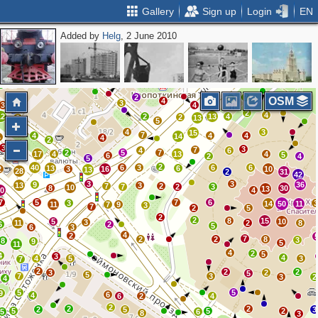
Gallery
Sign up
Login
EN
Added by
Helg
, 2 June 2010
2
3
4
3
2
2
3
4
2
3
4
2
4
5
2
7
5
OSM
4
3
3
4
2
4
12
2
13
4
2
8
13
5
3
4
3
15
7
4
4
4
14
4
4
2
3
3
7
4
6
2
5
7
4
17
4
13
4
5
6
2
4
5
2
40
6
3
6
6
13
6
2
3
16
10
13
28
2
31
42
3
3
9
36
13
3
7
2
7
2
3
10
8
30
13
10
4
7
5
7
6
3
14
50
11
11
7
9
3
7
2
5
2
2
8
15
5
10
3
11
2
8
6
2
5
6
3
4
2
7
2
2
8
3
8
9
5
11
4
2
5
4
3
4
4
5
3
7
2
2
2
3
2
5
5
7
3
3
2
4
5
5
9
6
4
6
2
4
2
2
2
2
5
3
5
5
2
5
6
8
3