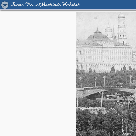
Retro View of Mankind's Habitat