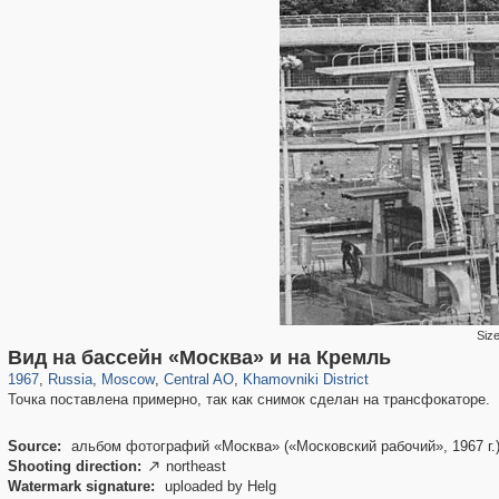
Siz
319,864
1,406,840
160,012
8,286
29,243
5,916
19,395
722
Вид на бассейн «Москва» и на Кремль
1967
,
Russia
,
Moscow
,
Central AO
,
Khamovniki District
Точка поставлена примерно, так как снимок сделан на трансфокаторе.
Source:
альбом фотографий «Москва» («Московский рабочий», 1967 г.
Shooting direction:
northeast

Watermark signature:
uploaded by Helg