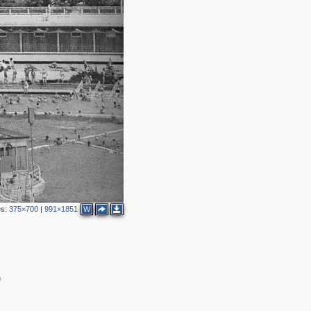
3
7
3
2
2
3
7
es:
375×700
|
991×1851
W
2
3
)