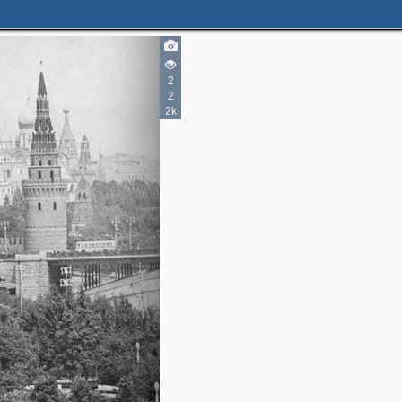
2
2
2k
3
4
2
2
8
5
4
2
2