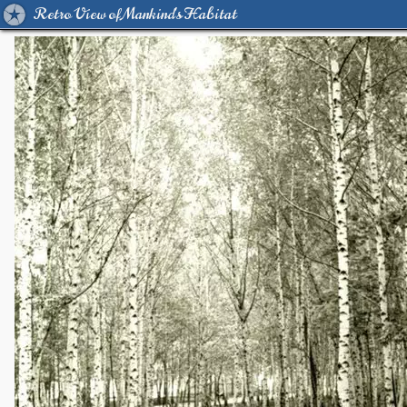
Retro View of Mankind's Habitat