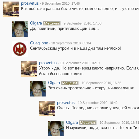
prosvetus
·
9 September 2010, 17:46
Как всё-таки раньше было чисто, немноголюдно, и... уютно о
Olgara
·
9 September 2010, 17:53
Да, приятный, притягивающий вид...
Guaglione
·
10 September 2010, 05:04
Сентябрьским утром и в наши дни там неплохо!
prosvetus
·
10 September 2010, 16:19
Утром - да. Но вот вечером как-то неприятно. Если
было бы опасно ходить.
Olgara
·
10 September 2010, 16:36
Это очень трогательно - старушки-веселушки.
prosvetus
·
10 September 2010, 16:42
Очень. Последние осколки ушедшей эпохи
Olgara
·
10 September 2010, 16:5
И мужички, поди, там есть. Те, что "и