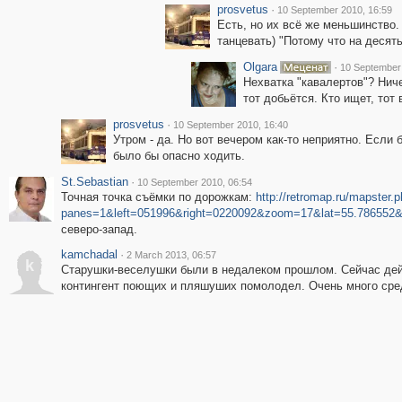
prosvetus
·
10 September 2010, 16:59
Есть, но их всё же меньшинство.
танцевать) "Потому что на десять
Olgara
·
10 September
Нехватка "кавалертов"? Ниче
тот добьётся. Кто ищет, тот 
prosvetus
·
10 September 2010, 16:40
Утром - да. Но вот вечером как-то неприятно. Если
было бы опасно ходить.
St.Sebastian
·
10 September 2010, 06:54
Точная точка съёмки по дорожкам:
http://retromap.ru/mapster.
panes=1&left=051996&right=0220092&zoom=17&lat=55.786552&
северо-запад.
kamchadal
·
2 March 2013, 06:57
k
Старушки-веселушки были в недалеком прошлом. Сейчас дей
контингент поющих и пляшуших помолодел. Очень много средн