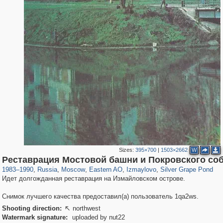
Sizes:
395×700
|
1503×2662
W
319,861
1,406,837
8,286
20,939
29,243
306
3,432
65
216
13
Реставрация Мостовой башни и Покровского со
1983
–
1990
,
Russia
,
Moscow
,
Eastern AO
,
Izmaylovo
,
Silver Grape Pond
Идет долгожданная реставрация на Измайловском острове.
Снимок лучшего качества предоставил(а) пользователь 1qa2ws.
Shooting direction:
northwest

Watermark signature:
uploaded by nut22