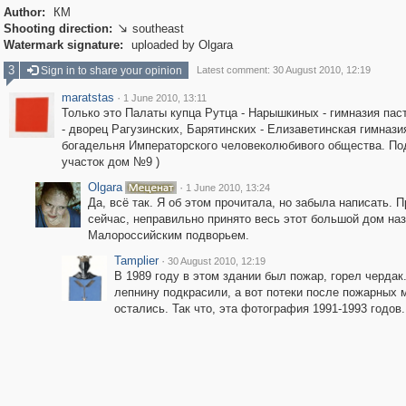
Author:
КМ
Shooting direction:
southeast

Watermark signature:
uploaded by Olgara
3
Sign in to share your opinion
Latest comment: 30 August 2010, 12:19
maratstas
·
1 June 2010, 13:11
Только это Палаты купца Рутца - Нарышкиных - гимназия пас
- дворец Рагузинских, Барятинских - Елизаветинская гимнази
богадельня Императорского человеколюбивого общества. По
участок дом №9 )
Olgara
·
1 June 2010, 13:24
Да, всё так. Я об этом прочитала, но забыла написать. П
сейчас, неправильно принято весь этот большой дом на
Малороссийским подворьем.
Tamplier
·
30 August 2010, 12:19
В 1989 году в этом здании был пожар, горел чердак
лепнину подкрасили, а вот потеки после пожарных
остались. Так что, эта фотография 1991-1993 годов.