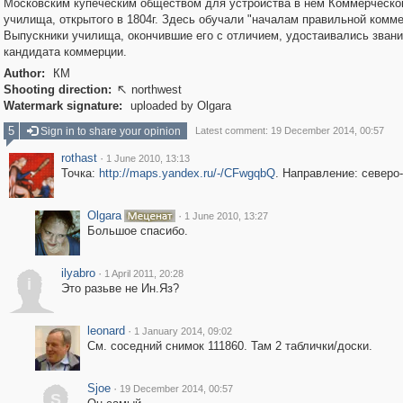
Московским купеческим обществом для устройства в нем Коммерческо
училища, открытого в 1804г. Здесь обучали "началам правильной комме
Выпускники училища, окончившие его с отличием, удостаивались зван
кандидата коммерции.
Author:
КМ
Shooting direction:
northwest

Watermark signature:
uploaded by Olgara
5
Sign in to share your opinion
Latest comment: 19 December 2014, 00:57
rothast
·
1 June 2010, 13:13
Точка:
http://maps.yandex.ru/-/CFwgqbQ
. Направление: северо
Olgara
·
1 June 2010, 13:27
Большое спасибо.
ilyabro
·
1 April 2011, 20:28
i
Это разьве не Ин.Яз?
leonard
·
1 January 2014, 09:02
См. соседний снимок 111860. Там 2 таблички/доски.
Sjoe
·
19 December 2014, 00:57
S