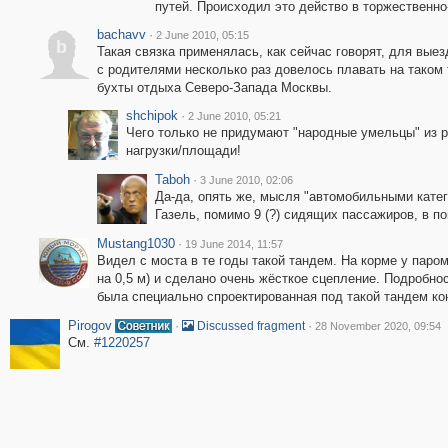
путей. Происходил это действо в торжественн
bachavv
·
2 June 2010, 05:15
b
Такая связка применялась, как сейчас говорят, для вые
с родителями несколько раз довелось плавать на таком 
бухты отдыха Северо-Запада Москвы.
shchipok
·
2 June 2010, 05:21
Чего только не придумают "народные умельцы" из 
нагрузки/площади!
Taboh
·
3 June 2010, 02:06
Да-да, опять же, мысля "автомобильными катег
Газель, помимо 9 (?) сидящих пассажиров, в по
Mustang1030
·
19 June 2014, 11:57
Видел с моста в те годы такой тандем. На корме у паро
на 0,5 м) и сделано очень жёсткое сцепление. Подробно
была специально спроектированная под такой тандем ко
Pirogov
·
·
Discussed fragment
28 November 2020, 09:54
См.
#1220257