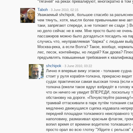
"тягачей" на реках превалируют, многократно в том
Taboh
·
3 June 2010, 02:15
Уважаемый shchipok, большое спасибо за разъяснен
чем тянуть, хотя, мысля более привычными мне авт
таки, запрягают спереди, а не толкают ее сзади :) 
но дело сейчас не в нем. Мне просто было не очень
пассажиров можно было догадаться посадить на па
случись что, неуправляемая "баржа" с людьми вый
Москва-река, а если Волга? Такое, вообще, нормаль
лес, песок, контейнеры, но людей? Как дрова? Плю
предъявлять повышенные требования к квалификац
shchipok
·
3 June 2010, 03:22
Лично я впервые вижу этакое - толкание судна 
стоит у руля корабля-толкача, прекрасно види
судах практически самая высокая точка (если н
толкача (ежели такое вдруг взбредёт в голову 
что он ничего не увидит ВПЕРЕДИ, поскольку 
обстановку на дороге. «Почувствуйте разницу!»
трамвай оттаскивали в парк путём толкания сз
медленно движущаяся сцепка издавала непреры
передней площадки толкаемого неисправного т
наполовину, размахивал красным флагом, громк
вопил время от времени водителю толкавшего с
просто орал во всю глотку "Уйдите с рельсов