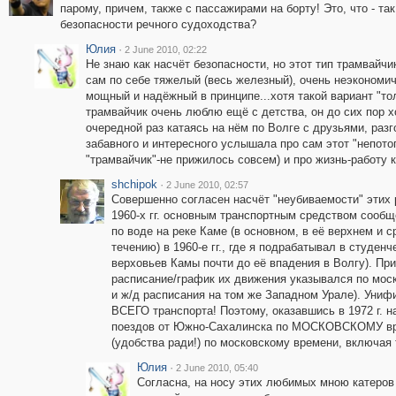
парому, причем, также с пассажирами на борту! Это, что - т
безопасности речного судоходства?
Юлия
·
2 June 2010, 02:22
Не знаю как насчёт безопасности, но этот тип трамвайч
сам по себе тяжелый (весь железный), очень неэкономи
мощный и надёжный в принципе...хотя такой вариант "тол
трамвайчик очень люблю ещё с детства, он до сих пор хо
очередной раз катаясь на нём по Волге с друзьями, разг
забавного и интересного услышала про сам этот "непото
"трамвайчик"-не прижилось совсем) и про жизнь-работу 
shchipok
·
2 June 2010, 02:57
Совершенно согласен насчёт "неубиваемости" этих 
1960-х гг. основным транспортным средством сообщ
по воде на реке Каме (в основном, в её верхнем и с
течению) в 1960-е гг., где я подрабатывал в студен
верховьев Камы почти до её впадения в Волгу). Пр
расписание/график их движения указывался по моско
и ж/д расписания на том же Западном Урале). Униф
ВСЕГО транспорта! Поэтому, оказавшись в 1972 г. н
поездов от Южно-Сахалинска по МОСКОВСКОМУ врем
(удобства ради!) по московскому времени, включая 
Юлия
·
2 June 2010, 05:40
Согласна, на носу этих любимых мною катеров 