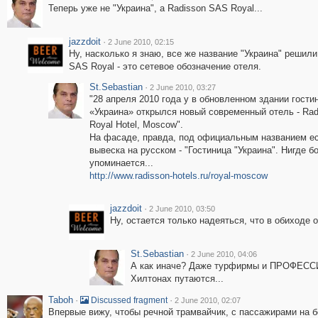
Теперь уже не "Украина", а Radisson SAS Royal...
jazzdoit
·
2 June 2010, 02:15
Ну, насколько я знаю, все же название "Украина" решили
SAS Royal - это сетевое обозначение отеля.
St.Sebastian
·
2 June 2010, 03:27
"28 апреля 2010 года у в обновленном здании гости
«Украина» открылся новый современный отель - Rad
Royal Hotel, Moscow".
На фасаде, правда, под официальным названием ес
вывеска на русском - "Гостиница "Украина". Нигде б
упоминается...
http://www.radisson-hotels.ru/royal-moscow
jazzdoit
·
2 June 2010, 03:50
Ну, остается только надеяться, что в обиходе о
St.Sebastian
·
2 June 2010, 04:06
А как иначе? Даже турфирмы и ПРОФЕСС
Хилтонах путаются...
Taboh
·
·
Discussed fragment
2 June 2010, 02:07
Впервые вижу, чтобы речной трамвайчик, с пассажирами на 