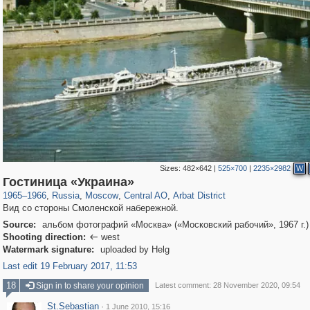
Sizes:
482×642
|
525×700
|
2235×2982
W
319,878
1,407,269
160,021
8,286
29,248
5,916
13,485
356
Гостиница «Украина»
1965
–
1966
,
Russia
,
Moscow
,
Central AO
,
Arbat District
Вид со стороны Смоленской набережной.
Source:
альбом фотографий «Москва» («Московский рабочий», 1967 г.)
Shooting direction:
west

Watermark signature:
uploaded by Helg
Last edit 19 February 2017, 11:53
18
Sign in to share your opinion
Latest comment: 28 November 2020, 09:54
St.Sebastian
·
1 June 2010, 15:16