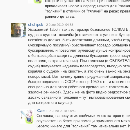
который опускается на берег при помощи прими
причаливает носом к берегу; ничего для "толка
"толкачи" в отличии от "тягачей" на реках пре
раннего детства.
shchipok
·
2 June 2010, 04:58
Уважаемый Taboh, так это гораздо безопаснее ТОЛКАТЬ
судна с судном-толкачём (в отличие от «гуляния» буксир
неизбежно должен быть достаточно длинным, чтобы стру
буксируемую посудину) обеспечивает гораздо бóльшую 
буксированию, и позволяет рулевому лучше контролиров
с болтающейся сзади на длинном буксирном тросе посуд
воле волн, ветра и течения). При толкании (с ОБЯЗАТЕ
судна) получается «единое» плавсредство, выгодно отл
корабля с судном «на хвосте», а это очень важно на рек
поворотами). Вот почему давно придуманный американц
быстро подхвачен в СССР в конце 1950-х гг., и многие н
специально для этого (жёсткого крепления с толкаемым 
жаргоне речников). Здесь же на фото видно редкостное 
жёстко связанного толкания – тут импровизированная сце
для конкретного случая).
Юлия
·
2 June 2010, 05:42
Согласна, на носу этих любимых мною катеров (я их
опускается на берег при помощи примитивного механ
берегу; ничего для "толкания" там изначально нет. 