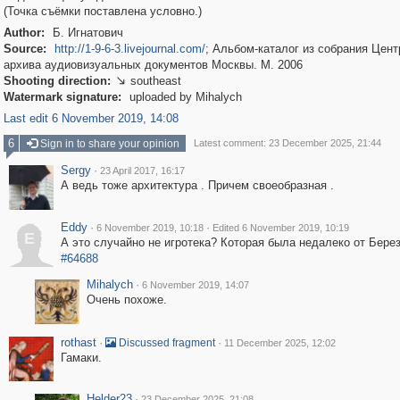
(Точка съёмки поставлена условно.)
Author:
Б. Игнатович
Source:
http://1-9-6-3.livejournal.com/
; Альбом-каталог из собрания Цент
архива аудиовизуальных документов Москвы. М. 2006
Shooting direction:
southeast

Watermark signature:
uploaded by Mihalych
Last edit 6 November 2019, 14:08
6
Sign in to share your opinion
Latest comment: 23 December 2025, 21:44
Sergy
·
23 April 2017, 16:17
А ведь тоже архитектура . Причем своеобразная .
Eddy
·
·
6 November 2019, 10:18
Edited 6 November 2019, 10:19
E
А это случайно не игротека? Которая была недалеко от Бере
#64688
Mihalych
·
6 November 2019, 14:07
Очень похоже.
rothast
·
·
Discussed fragment
11 December 2025, 12:02
Гамаки.
Helder23
·
23 December 2025, 21:08