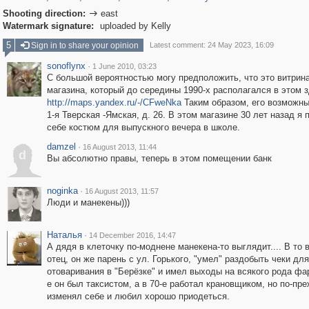
Shooting direction:
east

Watermark signature:
uploaded by Kelly
5
Sign in to share your opinion
Latest comment: 24 May 2023, 16:09
sonoflynx
·
1 June 2010, 03:23
C большой вероятностью могу предположить, что это витрин
магазина, который до середины 1990-х располагался в этом 
http://maps.yandex.ru/-/CFweNka
Таким образом, его возможны
1-я Тверская -Ямская, д. 26. В этом магазине 30 лет назад я 
себе костюм для выпускного вечера в школе.
damzel
·
16 August 2013, 11:44
d
Вы абсолютно правы, теперь в этом помещении банк
noginka
·
16 August 2013, 11:57
Люди и манекены)))
Наталья
·
14 December 2016, 14:47
А дядя в клеточку по-моднене манекена-то выглядит.... В то 
отец, он же парень с ул. Горького, "умел" раздобыть чеки для
отоваривания в "Берёзке" и имел выходы на всякого рода фарц
е он был таксистом, а в 70-е работал крановщиком, но по-пр
изменял себе и любил хорошо приодеться.