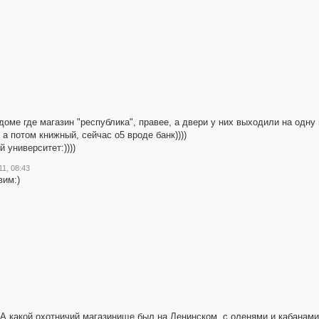
доме где магазин "республика", правее, а двери у них выходили на одну
 а потом книжный, сейчас о5 вроде банк))))
 университет:))))
1, 08:43
вим:)
(А какой охотничий магазинище был на Ленинском, с оленями и кабанами 