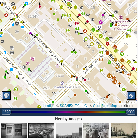
2
7
5
5
2
5
4
2
5
5
3
2
2
7
2
2
2
4
2
2
2
9
2
6
3
2
3
4
2
6
3
5
4
2
2
3
3
3
2
3
11
2
16
2
3
4
2
2
Leaflet
| ©
SCANEX ITC LLC
| ©
OpenStreetMap
contributors
2
2
1826
2000
3
2
Nearby images
9
2
2