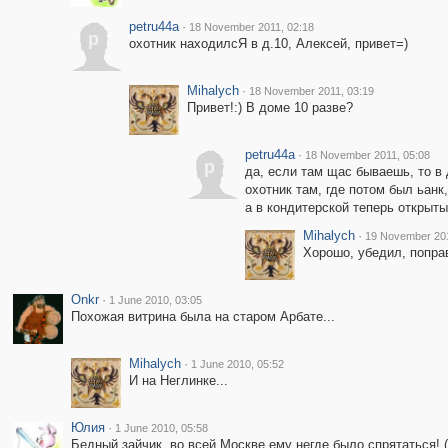
petru44a
·
18 November 2011, 02:18
p
охотник находилсЯ в д.10, Алексей, привет=)
Mihalych
·
18 November 2011, 03:19
Привет!:) В доме 10 разве?
petru44a
·
18 November 2011, 05:08
p
да, если там щас бываешь, то в 
охотник там, где потом был ьанк,
а в кондитерской теперь открытый
Mihalych
·
19 November 201
Хорошо, убедил, попра
Onkr
·
1 June 2010, 03:05
Похожая витрина была на старом Арбате...
Mihalych
·
1 June 2010, 05:52
И на Неглинке...
Юлия
·
1 June 2010, 05:58
Бедный зайчик, во всей Москве ему негде было спрятаться! 