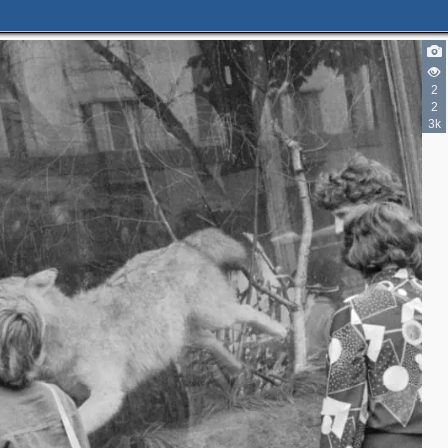
2
2
3k
2
2