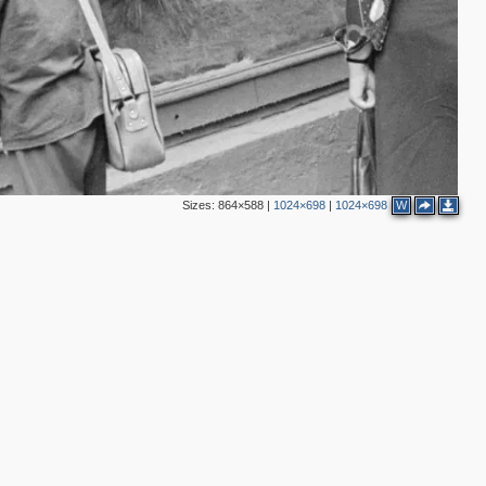
2
2
2
2
Sizes:
864×588
|
1024×698
|
1024×698
W