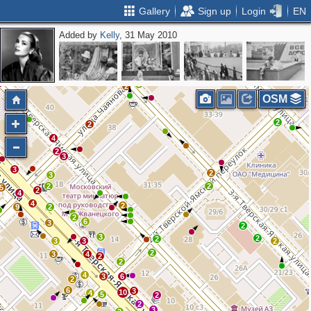
Gallery
Sign up
Login
EN
Added by
Kelly
, 31 May 2010
2
2
2
4
6
2
OSM
2
2
4
2
3
3
2
3
2
2
5
2
4
4
2
9
2
2
6
3
2
3
2
2
3
3
2
2
3
4
2
2
4
3
6
2
6
3
10
4
5
2
2
3