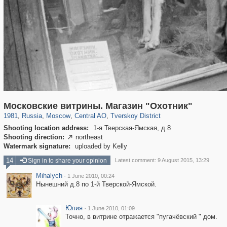
319,864
1,406,803
160,012
8,286
29,243
5,916
53,052
2,283
Московские витрины. Магазин "Охотник"
1981
,
Russia
,
Moscow
,
Central AO
,
Tverskoy District
Shooting location address:
1-я Тверская-Ямская, д.8
Shooting direction:
northeast

Watermark signature:
uploaded by Kelly
14
Sign in to share your opinion
Latest comment: 9 August 2015, 13:29
Mihalych
·
1 June 2010, 00:24
Нынешний д.8 по 1-й Тверской-Ямской.
Юлия
·
1 June 2010, 01:09
Точно, в витрине отражается "пугачёвский " дом.