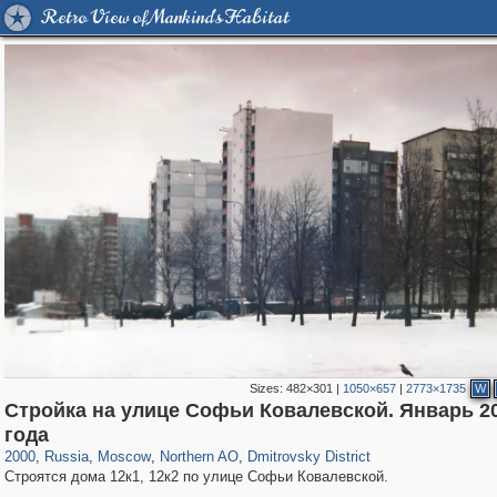
Retro View of Mankind's Habitat
Sizes:
482×301
|
1050×657
|
2773×1735
W
Стройка на улице Софьи Ковалевской. Январь 2
319,864
1,406,840
8,286
22,540
29,243
598
539
1
года
2000
,
Russia
,
Moscow
,
Northern AO
,
Dmitrovsky District
Строятся дома 12к1, 12к2 по улице Софьи Ковалевской.