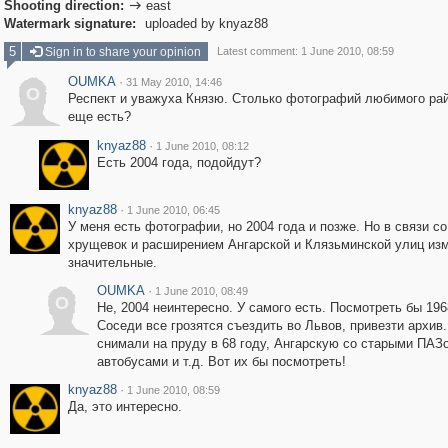
Shooting direction:
east

Watermark signature:
uploaded by knyaz88
5
Sign in to share your opinion
Latest comment: 1 June 2010, 08:59
OUMKA
·
31 May 2010, 14:46
O
Респект и уважуха Князю. Столько фотографий любимого рай
еще есть?
knyaz88
·
1 June 2010, 08:12
Есть 2004 года, подойдут?
knyaz88
·
1 June 2010, 06:45
У меня есть фотографии, но 2004 года и позже. Но в связи с
хрущевок и расширением Ангарской и Клязьминской улиц из
значительные.
OUMKA
·
1 June 2010, 08:49
O
Не, 2004 неинтересно. У самого есть. Посмотреть бы 196
Соседи все грозятся съездить во Львов, привезти архив
снимали на пруду в 68 году, Ангарскую со старыми ПАЗ
автобусами и т.д. Вот их бы посмотреть!
knyaz88
·
1 June 2010, 08:59
Да, это интересно.