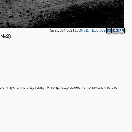
Sizes:
864×502
|
1050×611
|
1150×669
W
 №2)
ихую и пустынную Бутырку. Я тогда еще особо не понимал, что это