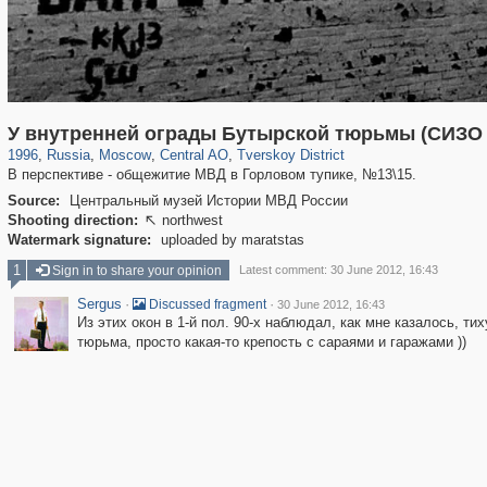
319,843
1,406,627
159,998
8,286
29,243
5,916
53,048
2,283
У внутренней ограды Бутырской тюрьмы (СИЗО
1996
,
Russia
,
Moscow
,
Central AO
,
Tverskoy District
В перспективе - общежитие МВД в Горловом тупике, №13\15.
Source:
Центральный музей Истории МВД России
Shooting direction:
northwest

Watermark signature:
uploaded by maratstas
1
Sign in to share your opinion
Latest comment: 30 June 2012, 16:43
Sergus
·
·
Discussed fragment
30 June 2012, 16:43
Из этих окон в 1-й пол. 90-х наблюдал, как мне казалось, т
тюрьма, просто какая-то крепость с сараями и гаражами ))