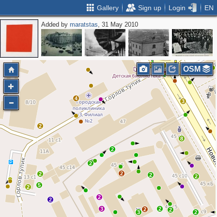
Gallery
Sign up
Login
EN
Added by
maratstas
, 31 May 2010
2
2
3
OSM
4
3
2
8
2
2
2
2
2
2
5
2
2
2
3
2
2
2
3
2