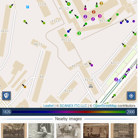
3
2
3
2
2
3
2
Leaflet
| ©
SCANEX ITC LLC
| ©
OpenStreetMap
contributors
2
1826
2000
2
Nearby images