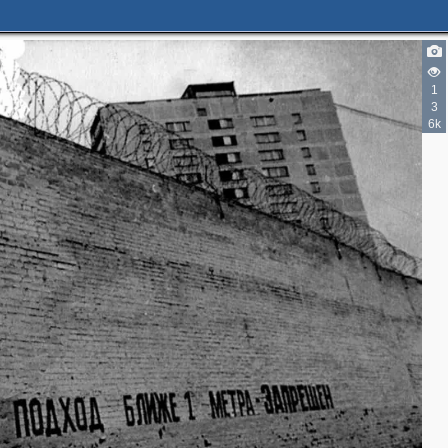
1
3
6k