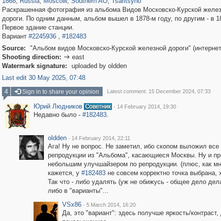
1868
,
Russia
,
Moscow
,
Southern AO
,
Tsaritsyno
Раскрашенная фотография из альбома Видов Московско-Курской желе
дороги. По одним данным, альбом вышел в 1878-м году, по другим - в 1
Первое здание станции.
Вариант
#2245936
,
#182483
Source:
"Альбом видов Московско-Курской железной дороги" (интернет
Shooting direction:
east

Watermark signature:
uploaded by oldden
Last edit 30 May 2025, 07:48
4
Sign in to share your opinion
Latest comment: 15 December 2024, 07:33
Юрий Людников
·
14 February 2014, 19:30
Недавно было -
#182483
.
oldden
·
14 February 2014, 22:11
Ага! Ну не вопрос. Не заметил, ибо скопом выложил все
репродукции из "Альбома", касающиеся Москвы. Ну и п
небольшим улучшайзером по репродукции. (плюс, как м
кажется, у
#182483
не совсем корректно точка выбрана, 
Так что - либо удалять (уж не обижусь - общее дело дела
либо в "варианты"...
VSx86
·
5 March 2014, 16:20
Да, это "вариант": здесь получше яркость/контраст, 