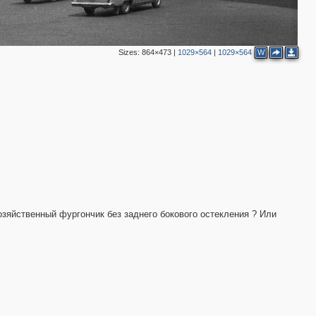
Sizes:
864×473
|
1029×564
|
1029×564
W
3
4
8
5
6
9
2
5
2
2
2
3
озяйственный фургончик без заднего бокового остекления ? Или
2
2
2