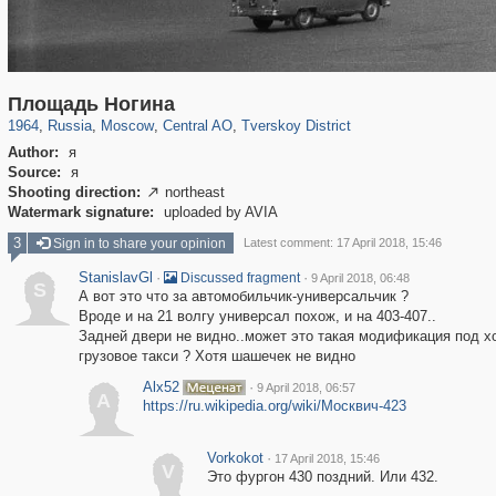
319,861
1,406,849
160,009
8,286
29,243
5,916
53,052
2,283
Площадь Ногина
1964
,
Russia
,
Moscow
,
Central AO
,
Tverskoy District
Author:
я
Source:
я
Shooting direction:
northeast

Watermark signature:
uploaded by AVIA
3
Sign in to share your opinion
Latest comment: 17 April 2018, 15:46
StanislavGl
·
·
Discussed fragment
9 April 2018, 06:48
S
А вот это что за автомобильчик-универсальчик ?
Вроде и на 21 волгу универсал похож, и на 403-407..
Задней двери не видно..может это такая модификация под х
грузовое такси ? Хотя шашечек не видно
Alx52
·
9 April 2018, 06:57
A
https://ru.wikipedia.org/wiki/Москвич-423
Vorkokot
·
17 April 2018, 15:46
V
Это фургон 430 поздний. Или 432.