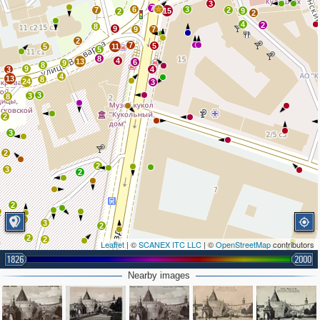
3
7
6
3
7
2
15
9
2
2
4
2
8
9
9
7
2
7
5
5
11
5
8
4
13
6
9
8
9
3
4
4
13
8
24
3
3
3
8
2
3
2
2
3
2
2
4
3
2
2
2
Leaflet
| ©
SCANEX ITC LLC
| ©
OpenStreetMap
contributors
2
1826
2
2000
3
Nearby images
3