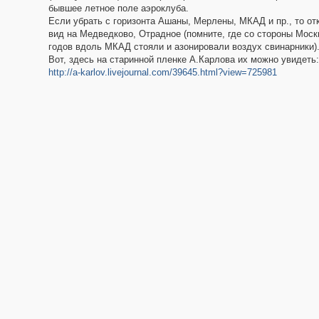
бывшее летное поле аэроклуба.
Если убрать с горизонта Ашаны, Мерлены, МКАД и пр., то от
вид на Медведково, Отрадное (помните, где со стороны Моск
годов вдоль МКАД стояли и азонировали воздух свинарники)
Вот, здесь на старинной пленке А.Карлова их можно увидеть:
http://a-karlov.livejournal.com/39645.html?view=725981