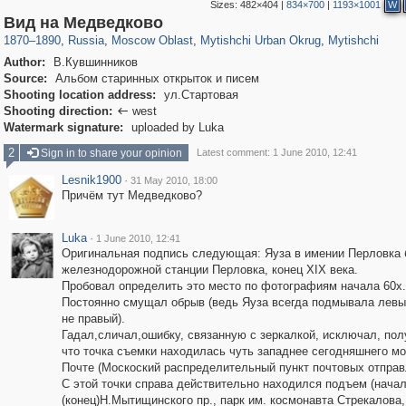
Sizes:
482×404
|
834×700
|
1193×1001
W
96,575
1,407,269
1,691
29,248
3,146
38
1,403
19
Вид на Медведково
1870
–
1890
,
Russia
,
Moscow Oblast
,
Mytishchi Urban Okrug
,
Mytishchi
Author:
В.Кувшинников
Source:
Альбом старинных открыток и писем
Shooting location address:
ул.Стартовая
Shooting direction:
west

Watermark signature:
uploaded by Luka
2
Sign in to share your opinion
Latest comment: 1 June 2010, 12:41
Lesnik1900
·
31 May 2010, 18:00
Причём тут Медведково?
Luka
·
1 June 2010, 12:41
Оригинальная подпись следующая: Яуза в имении Перловка 
железнодорожной станции Перловка, конец XIX века.
Пробовал определить это место по фотографиям начала 60х.
Постоянно смущал обрыв (ведь Яуза всегда подмывала левый
не правый).
Гадал,сличал,ошибку, связанную с зеркалкой, исключал, пол
что точка съемки находилась чуть западнее сегодняшнего мо
Почте (Москоский распределительный пункт почтовых отправ
С этой точки справа действительно находился подъем (нача
(конец)Н.Мытищинского пр., парк им. космонавта Стрекалова,