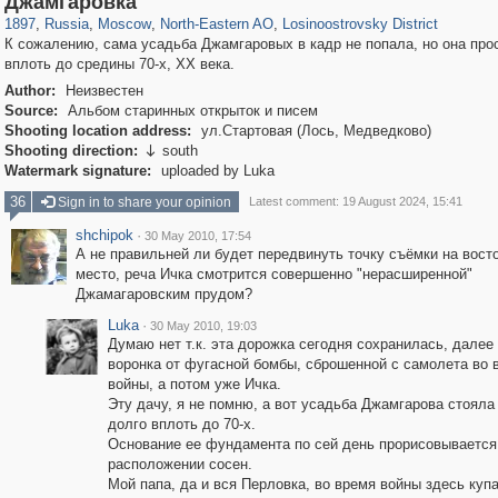
Джамгаровка
1897
,
Russia
,
Moscow
,
North-Eastern AO
,
Losinoostrovsky District
К сожалению, сама усадьба Джамгаровых в кадр не попала, но она про
вплоть до средины 70-х, XX века.
Author:
Неизвестен
Source:
Альбом старинных открыток и писем
Shooting location address:
ул.Стартовая (Лось, Медведково)
Shooting direction:
south

Watermark signature:
uploaded by Luka
36
Sign in to share your opinion
Latest comment: 19 August 2024, 15:41
shchipok
·
30 May 2010, 17:54
А не правильней ли будет передвинуть точку съёмки на восток
место, реча Ичка смотрится совершенно "нерасширенной"
Джамагаровским прудом?
Luka
·
30 May 2010, 19:03
Думаю нет т.к. эта дорожка сегодня сохранилась, далее
воронка от фугасной бомбы, сброшенной с самолета во 
войны, а потом уже Ичка.
Эту дачу, я не помню, а вот усадьба Джамгарова стояла
долго вплоть до 70-х.
Основание ее фундамента по сей день прорисовывается
расположении сосен.
Мой папа, да и вся Перловка, во время войны здесь куп