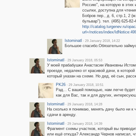
Россию", на которую в этих
ссылки, доступна для чтения 
Бобров пер., д. 6, стр.1, 2 
бульвар"). тел. (495) 625-82-
http://catalog.turgenev.ru/opa
url=/notices/index/IdNotice:49
Istominatl
·
29 January 2018, 14:22
Большое спасибо.Обязательно займусь
Istominatl
·
29 January 2018, 05:53
У моей прабабушки Анастасии Ивановны Истом
проезде, недалеко от красивой дачи, в которой
который указан на схеме. Но дед, её сын, рас
PK26
·
29 January 2018, 10:51
Рад... С вашей помощью, нам легче будет 
как для Вас, так и для других, интересую
Istominatl
·
29 January 2018, 14:28
На сколько я понимаю, менять дачу было ни к 
сдачи в аренду.
Istominatl
·
29 January 2018, 14:39
Фрагмент схемы участков, который вы приводит
или ещё откуда? Александр Чернов написал, ч