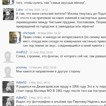
того, чтобы купить там "самые вкусные яблоки".
Luka
·
30 May 2010, 19:12
А там, что жили сельские жители? Москва тянулась до Подл
И, что-то я не припомню ни каких измений в паспортных данн
перемещениях между Чистыми прудами, Хохловками, Патриа
превращений из городских в замкадыши или обратно!
shchipok
·
30 May 2010, 19:19
Право слово, я никогда не интересовался (по своему ма
мест, откуда мои соседи по коммуналке частенько приво
сих пор помню их вкус, соединившийся в моей памяти с
Andi512
·
14 June 2011, 16:50
A
Слева, строение, это фонтан, от которого сей час там разва
youmay
·
2 February 2012, 15:16
y
Мне кажется направление в другую сторону
Adler52
·
3 May 2012, 06:12
Я родился на Джамгаровском пруду в 1956 году.Это в ту пор
стоит город Мытищи МО.В 1961 году, после того как построи
Adler52
·
3 May 2012, 06:24
Видел эту фотографию в альбоме про Перловку.Надпись вы
бабка с дедом получили после замужества надел земли на Дж