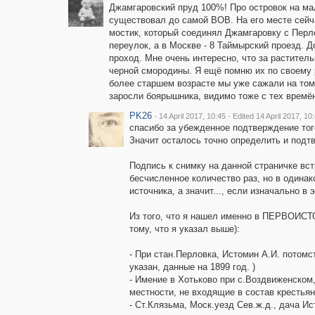
Джамгаровский пруд 100%! Про островок на ма
существовал до самой ВОВ. На его месте сейч
мостик, который соединял Джамгаровку с Перл
переулок, а в Москве - 8 Таймырский проезд.
проход. Мне очень интересно, что за раститель
черной смородины. Я ещё помню их по своему р
более старшем возрасте мы уже сажали на том
заросли боярышника, видимо тоже с тех времён
PK26
·
·
14 April 2017, 10:45
Edited 14 April 2017, 10
спасибо за убежденное подтверждение тог
Значит осталось точно определить и подтв
Подпись к снимку на данной страничке вс
бесчисленное количество раз, но в одинако
источника, а значит..., если изначально в
Из того, что я нашел именно в ПЕРВОИСТ
тому, что я указал выше):
- При стан.Перловка, Истомин А.И. потомс
указан, данные на 1899 год. )
- Имение в Хотьково при с.Воздвиженском,
местности, не входящие в состав крестьян
- Ст.Клязьма, Моск.уезд Сев.ж.д., дача Ис