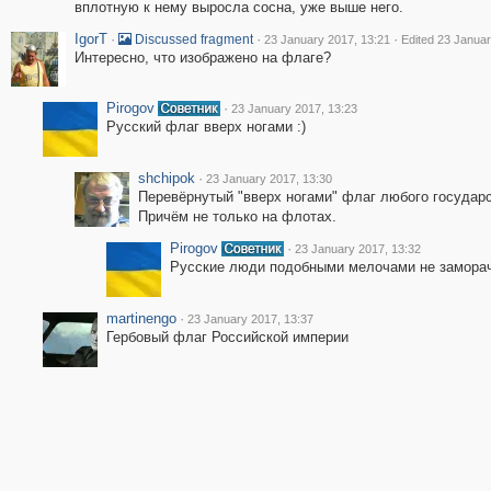
вплотную к нему выросла сосна, уже выше него.
IgorT
·
·
·
Discussed fragment
23 January 2017, 13:21
Edited 23 Januar
Интересно, что изображено на флаге?
Pirogov
·
23 January 2017, 13:23
Русский флаг вверх ногами :)
shchipok
·
23 January 2017, 13:30
Перевёрнутый "вверх ногами" флаг любого государ
Причём не только на флотах.
Pirogov
·
23 January 2017, 13:32
Русские люди подобными мелочами не замора
martinengo
·
23 January 2017, 13:37
Гербовый флаг Российской империи