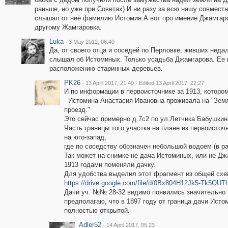
раньше, но уже при Советах).И ни разу за всю нашу совместн
слышал от неё фамилию Истомин.А вот про имение Джамгаров
другому Жамгаровка.
Luka
·
3 May 2012, 06:40
Да, от своего отца и соседей по Перловке, живших недал
слышал об Истоминых. Только усадьба Джамгарова. Ее 
расположению старинных деревьев.
PK26
·
·
13 April 2017, 21:40
Edited 13 April 2017, 22:27
И по информации в первоисточнике за 1913, котором
- Истомина Анастасия Ивановна проживала на "Земл
проезд."
Это сейчас примерно д.7с2 по ул.Летчика Бабушкин
Часть границы того участка на плане из первоисточ
на юго-запад,
где по соседству обозначен небольшой водоем (в р
Так может на снимке не дача Истоминых, или не Д
1913 годами поменяли дачку.
Для удобства выделил этот фрагмент из общей схе
https://drive.google.com/file/d/0Bx804H12Jk5-Tk5OU
Дачи уч. №№ 28-32 видимо появились значительно 
предполагаю, что в 1897 году от граница дачи Ист
полностью открытой.
Adler52
·
14 April 2017, 05:23