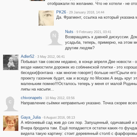
отображали по желанию. Что не хотели - не от
PK26
·
29 January 2018, 14:44
Да. Фрагмент, ссылка на который указана 
Nuts
·
9 February 2021, 03:41
N
Возвращаясь к давней дискуссии. Дом
усадьба, теперь, примерно, на этом
другим людям?
Adler52
·
3 May 2012, 06:41
Побывал там совсем недавно, в конце апреля.Две новости - о
везде намостили дорожек из собянинской плитки - это хорошая
беседки(фонтана - как многие говорят) больше нет!Срыли его 
проекту газончик будет, как и всюду по Москве.А ведь круг 
маленьким помню!!!Осталось теперь у меня от малой Родины 
липы на насыпи...
chivonapets
·
10 May 2012, 03:56
c
Направление сьёмки неправильно указано. Точка скорее всего
Gaya_Julia
·
6 August 2016, 08:13
А яблоневый сад жив до сих пор. Запущенный, одичавший и 
Вчера бродила там. Ещё попадаются остатки каких-то фунд
видела такую картину: стоит деревянный столб с фарфоров