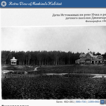
Retro View of Mankind's Habitat
Sizes:
482×381
|
886×700
|
1089×860
W
319,878
1,407,259
8,286
24,495
29,248
250
530
1