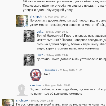
Яблоки я тоже смутно припоминаю, да и сейчас следы о
Перловского яблочного изобилия видны у пруда, что на
улицах и вдоль Изумрудной улице.
shchipok
·
30 May 2010, 19:14
Но если эта дорожка/мостик идёт через пруд в само
узком месте, то звёздочка явно не на месте. «Я тá
Luka
·
30 May 2010, 19:42
Точно! Накосячил! Просто впервые выкладыва
может быть нет? Просто, наверное звездочка 
быть на другом берегу, ближе к перешейку. Жал
видно карту в момент написания коммента.
Luka
·
30 May 2010, 19:44
Да точно! Точка должна быть установлена на п
Danushka
·
31 May 2010, 01:08
Так?
sandman
·
19 August 2024, 15:41
s
Здравствуйте, можно подробнее, где место этой вор
не понял, где её конкретно смотреть.
shchipok
·
30 May 2010, 18:35
По воспоминаниям моей мамы, многие москвичи не ленились 