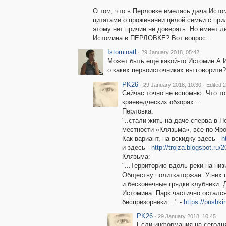
О том, что в Перловке имелась дача Истом
цитатами о проживании целой семьи с пр
этому нет причин не доверять. Но имеет л
Истомина в ПЕРЛОВКЕ? Вот вопрос...
Istominatl
·
29 January 2018, 05:42
Может быть ещё какой-то Истомин А.
о каких первоисточниках вы говорите?
PK26
·
·
29 January 2018, 10:30
Edited 
Сейчас точно не вспомню. Что то
краеведческих обзорах....
Перловка:
"..стали жить на даче сперва в П
местности «Клязьма», все по Яро
Как вариант, на вскидку здесь -
h
и здесь -
http://trojza.blogspot.ru
Клязьма:
"...Территорию вдоль реки на низ
Обществу политкаторжан. У них 
и бесконечные грядки клубники. 
Истомина. Парк частично остался
беспризорники...." -
https://pushki
PK26
·
29 January 2018, 10:45
Если информация на сегодня