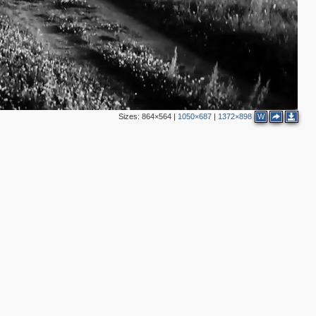
Sizes:
864×564
|
1050×687
|
1372×898
W