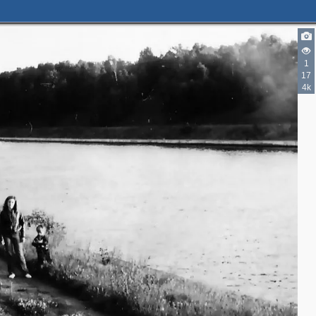
1
17
4k