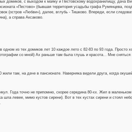
ных домиков, с выходом к маяку и Пестовскому водохранилищу, дача Ви
ансионата «Пестово» (бывшая территория усадьбы графа Румянцева, позд
вок (остров «Любви»), далее, вглубь - Тишково. Впереди, если следова
на), а справа Аксаково.
в одном из тех домиков лет 10 каждое лето с 82-83 по 93 года. Просто 
отографии со мной) Ах раньше там была глушь и красота... Мне сняться 
0 жили там, на даче в пансионате. Наверняка видели друга, когда окуше
никул. Года точно не припомню, скорее середина 80-хх. Жил в маленько
ка шла левее, мимо кустов сирени). Вот в тех кустах сирени и стоял не
.