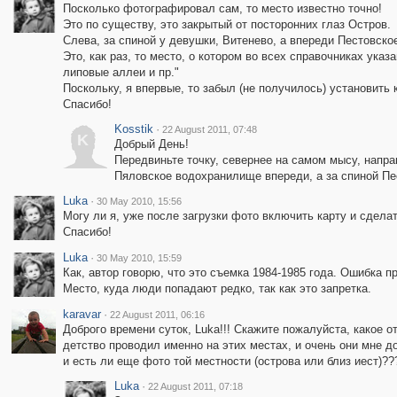
Посколько фотографировал сам, то место известно точно!
Это по существу, это закрытый от посторонних глаз Остров.
Слева, за спиной у девушки, Витенево, а впереди Пестовск
Это, как раз, то место, о котором во всех справочниках ук
липовые аллеи и пр."
Поскольку, я впервые, то забыл (не получилось) установить
Спасибо!
Kosstik
·
22 August 2011, 07:48
K
Добрый День!
Передвиньте точку, севернее на самом мысу, напра
Пяловское водохранилище впереди, а за спиной П
Luka
·
30 May 2010, 15:56
Могу ли я, уже после загрузки фото включить карту и сделат
Спасибо!
Luka
·
30 May 2010, 15:59
Как, автор говорю, что это съемка 1984-1985 года. Ошибка п
Место, куда люди попадают редко, так как это запретка.
karavar
·
22 August 2011, 06:16
Доброго времени суток, Luka!!! Скажите пожалуйста, какое 
детство проводил именно на этих местах, и очень они мне д
и есть ли еще фото той местности (острова или близ иест)?
Luka
·
22 August 2011, 07:18