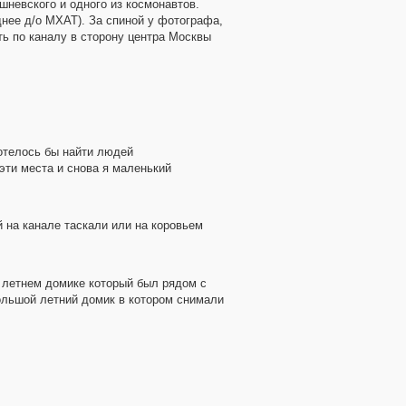
шневского и одного из космонавтов.
нее д/о МХАТ). За спиной у фотографа,
ть по каналу в сторону центра Москвы
хотелось бы найти людей
эти места и снова я маленький
й на канале таскали или на коровьем
м летнем домике который был рядом с
большой летний домик в котором снимали