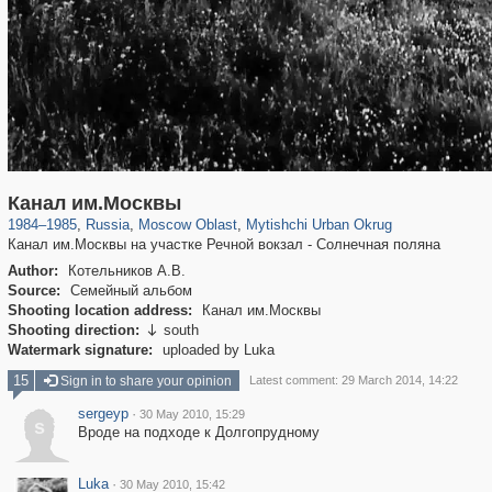
96,438
1,406,837
1,691
29,243
3,146
38
Канал им.Москвы
1984
–
1985
,
Russia
,
Moscow Oblast
,
Mytishchi Urban Okrug
Канал им.Москвы на участке Речной вокзал - Солнечная поляна
Author:
Котельников А.В.
Source:
Семейный альбом
Shooting location address:
Канал им.Москвы
Shooting direction:
south

Watermark signature:
uploaded by Luka
15
Sign in to share your opinion
Latest comment: 29 March 2014, 14:22
sergeyp
·
30 May 2010, 15:29
s
Вроде на подходе к Долгопрудному
Luka
·
30 May 2010, 15:42