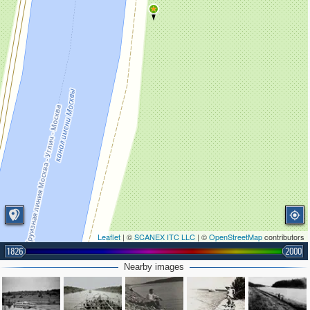
Leaflet
| ©
SCANEX ITC LLC
| ©
OpenStreetMap
contributors
1826
2000
Nearby images