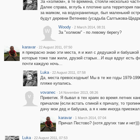
За «холмом», в те времена, стояли несколько част
Далее справа, вглубь к плотине шла территория п
за маяком, на водохранилище, был маленький остро
будут деревни Ветенево (усадьба Салтыкова-Щедри
Woody
·
2 March 2014, 08:31
W
За "холмом" - по левому берегу?
karavar
·
22 August 2011, 07:50
я прекрасно знаю эти места, я и жил с дедушкой и бабушкой 
которые тоже там жили, друзей старых...И еще вдруг есть ф
почти каждую ночь...
Luka
·
22 August 2011, 07:58
Да, места превосходные! Мы в те же годы 1979-199
пляже купались.
vovanec
·
14 November 2013, 08:26
v
Приветик. Я бывал в тех краях во время летних ка
причалом (если встать спиной к причалу, то тропин
дачу мои дед и бабушка, а я к ним иногда приезжал
karavar
·
1 March 2014, 07:04
Причал Пестово? (хотя других там и нет)))
Luka
·
22 August 2011, 07:53