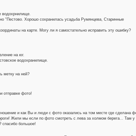
ое водохрнилище.
азано "Пестово. Хорошо сохранилась усадьба Румянцева, Старинные
 координаты на карте. Могу ли я самостательно исправить эту ошибку?
вление на юг.
естовское водохранилище.
ь метку на ней?
ри отправке фото!
отношение и как Вы и люди с фото оказались на том месте где сделана 
ороги! Жили мы если по фото смотреть с лева за холмом берега... Там 
?? спасибо большое!