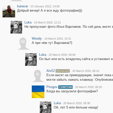
karavar
·
23 January 2012, 14:06
Добрый вечер! А я все жду фотографии)))
Luka
·
16 March 2020, 12:12
Не пропускает фото Илья Варламов. По сей день висят 
Woody
·
18 March 2020, 19:31
W
А при чём тут Варламов?)
Luka
·
20 March 2020, 08:08
Он был или есть владелец сайта и установил 
Alx52
·
20 March 2020, 08:10
A
Если висят на премодерации, значит пока
могли забыть нажать клавишу: Опубликоват
Pirogov
·
20 March 2020, 08:26
Когда вы загрузили фотографии?
Luka
·
20 March 2020, 08:38
Ой, лет 5 или больше назад!