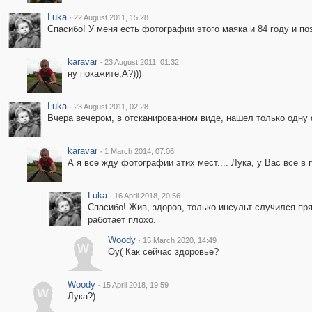
Luka
·
22 August 2011, 15:28
Спасибо! У меня есть фотографии этого маяка и 84 году и по
karavar
·
23 August 2011, 01:32
ну покажите,А?)))
Luka
·
23 August 2011, 02:28
Вчера вечером, в отсканированном виде, нашел только одну
karavar
·
1 March 2014, 07:06
А я все жду фотографии этих мест.... Лука, у Вас все в 
Luka
·
16 April 2018, 20:56
Спасибо! Жив, здоров, только инсульт случился пря
работает плохо.
Woody
·
15 March 2020, 14:49
W
Оу( Как сейчас здоровье?
Woody
·
15 April 2018, 19:59
W
Лука?)