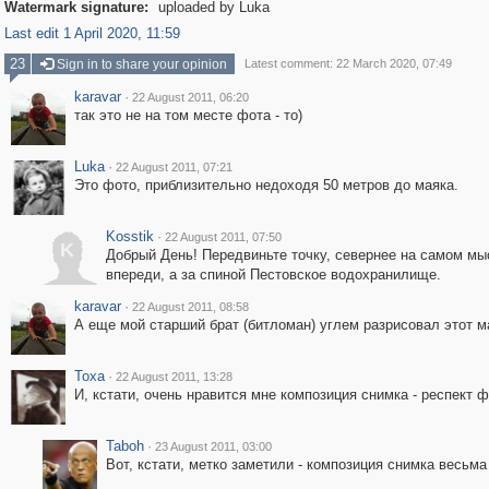
Watermark signature:
uploaded by Luka
Last edit 1 April 2020, 11:59
23
Sign in to share your opinion
Latest comment: 22 March 2020, 07:49
karavar
·
22 August 2011, 06:20
так это не на том месте фота - то)
Luka
·
22 August 2011, 07:21
Это фото, приблизительно недоходя 50 метров до маяка.
Kosstik
·
22 August 2011, 07:50
K
Добрый День! Передвиньте точку, севернее на самом мы
впереди, а за спиной Пестовское водохранилище.
karavar
·
22 August 2011, 08:58
А еще мой старший брат (битломан) углем разрисовал этот м
Toxa
·
22 August 2011, 13:28
И, кстати, очень нравится мне композиция снимка - респект 
Taboh
·
23 August 2011, 03:00
Вот, кстати, метко заметили - композиция снимка весьм