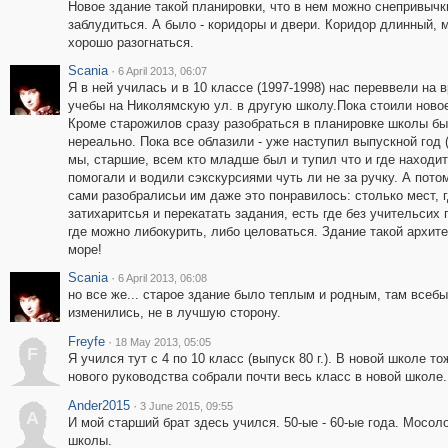
Новое здание такой планировки, что в нем можно снепривычк
заблудиться. А было - коридоры и двери. Коридор длинный, 
хорошо разогнаться.
Scania
·
6 April 2013, 06:07
Я в ней училась и в 10 классе (1997-1998) нас переввели на 
учебы на Николямскую ул. в другую школу.Пока стоили новое
Кроме старожилов сразу разобраться в планировке школы б
нереально. Пока все облазили - уже наступил выпускной год (
мы, старшие, всем кто младше был и тупил что и где находи
помогали и водили сэкскурсиями чуть ли не за ручку. А пото
сами разобралисьи им даже это понравилось: столько мест, 
затихаритсья и перекатать задания, есть где без учительсих 
где можно либокурить, либо целоваться. Здание такой архите
море!
Scania
·
6 April 2013, 06:08
но все же... старое здание было теплым и родным, там всеб
изменились, не в лучшую сторону.
Freyfe
·
18 May 2013, 05:05
F
Я учился тут с 4 по 10 класс (выпуск 80 г.). В новой школе 
нового руководства собрали почти весь класс в новой школе.
Ander2015
·
3 June 2015, 09:55
A
И мой старший брат здесь учился. 50-ые - 60-ые года. Мосол
школы.