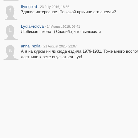
flyingbird
·
23 July 2016, 18:56
f
Здание интересное. По какой причине его снесли?
LydiaFrolova
·
14 August 2019, 08:41
L
Любимая школа :) Спасибо, что выложили.
anna_rexia
·
21 August 2025, 22:07
a
А я на курсы ин яз сюда ездила 1979-1981. Тоже много восп
лестнице к реке спускаться - ух!