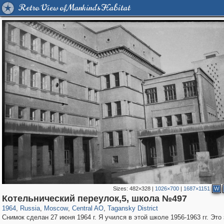
Retro View of Mankind's Habitat
Sizes:
482×328
|
1026×700
|
1687×1151
W
319,882
1,407,375
160,021
8,286
29,248
5,916
10,740
402
Котельнический переулок,5, школа №497
1964
,
Russia
,
Moscow
,
Central AO
,
Tagansky District
Снимок сделан 27 июня 1964 г. Я учился в этой школе 1956-1963 гг. Это