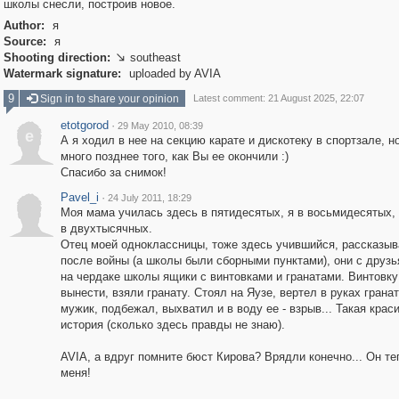
школы снесли, построив новое.
Author:
я
Source:
я
Shooting direction:
southeast

Watermark signature:
uploaded by AVIA
9
Sign in to share your opinion
Latest comment: 21 August 2025, 22:07
etotgorod
·
29 May 2010, 08:39
e
А я ходил в нее на секцию карате и дискотеку в спортзале, н
много позднее того, как Вы ее окончили :)
Спасибо за снимок!
Pavel_i
·
24 July 2011, 18:29
Моя мама училась здесь в пятидесятых, я в восьмидесятых,
в двухтысячных.
Отец моей одноклассницы, тоже здесь учившийся, рассказыв
после войны (а школы были сборными пунктами), они с друз
на чердаке школы ящики с винтовками и гранатами. Винтовку
вынести, взяли гранату. Стоял на Яузе, вертел в руках грана
мужик, подбежал, выхватил и в воду ее - взрыв... Такая крас
история (сколько здесь правды не знаю).
AVIA, а вдруг помните бюст Кирова? Врядли конечно... Он те
меня!