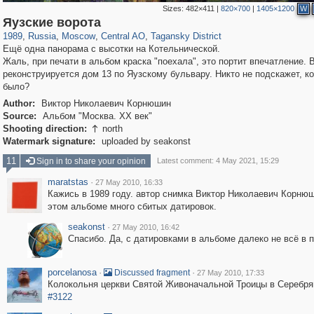
Sizes:
482×411
|
820×700
|
1405×1200
W
319,780
1,406,291
159,978
8,286
29,243
5,916
10,738
402
Яузские ворота
1989
,
Russia
,
Moscow
,
Central AO
,
Tagansky District
Ещё одна панорама с высотки на Котельнической.
Жаль, при печати в альбом краска "поехала", это портит впечатление. 
реконструируется дом 13 по Яузскому бульвару. Никто не подскажет, ко
было?
Author:
Виктор Николаевич Корнюшин
Source:
Альбом "Москва. ХХ век"
Shooting direction:
north

Watermark signature:
uploaded by seakonst
11
Sign in to share your opinion
Latest comment: 4 May 2021, 15:29
maratstas
·
27 May 2010, 16:33
Кажись в 1989 году. автор снимка Виктор Николаевич Корнюш
этом альбоме много сбитых датировок.
seakonst
·
27 May 2010, 16:42
Спасибо. Да, с датировками в альбоме далеко не всё в 
porcelanosa
·
·
Discussed fragment
27 May 2010, 17:33
Колокольня церкви Святой Живоначальной Троицы в Серебря
#3122