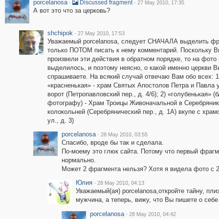
porcelanosa
·
·
Discussed fragment
27 May 2010, 17:35
А вот это что за церковь?
shchipok
·
27 May 2010, 17:53
Уважаемый porcelanosa, следует СНАЧАЛА выделить фр
только ПОТОМ писать к нему комментарий. Поскольку В
произвели эти действия в обратном порядке, то на фото 
выделилось, и поэтому неясно, о какой именно церкви В
спрашиваете. На всякий случай отвечаю Вам обо всех: 1
«красненькая» - храм Святых Апостолов Петра и Павла 
ворот (Петропавловский пер., д. 4/6); 2) «голубенькая» (
фотографу) - Храм Троицы Живоначальной в Серебряник
колокольней (Серебрянический пер., д. 1А) вкупе с хра
ул., д. 3)
porcelanosa
·
28 May 2010, 03:55
Спасибо, вроде бы так и сделала.
По-моему это глюк сайта. Потому что первый фраг
нормально.
Может 2 фрагмента нельзя? Хотя я видела фото с 2
Юлия
·
28 May 2010, 04:13
Уважаемый(ая) porcelanosa,откройте тайну, пл
мужчина, а теперь, вижу, что Вы пишете о себе 
porcelanosa
·
28 May 2010, 04:42