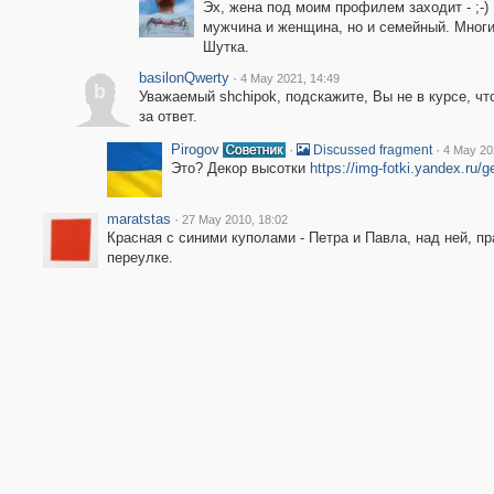
Эх, жена под моим профилем заходит - ;-)
мужчина и женщина, но и семейный. Многи
Шутка.
basilonQwerty
·
4 May 2021, 14:49
b
Уважаемый shchipok, подскажите, Вы не в курсе, чт
за ответ.
Pirogov
·
·
Discussed fragment
4 May 20
Это? Декор высотки
https://img-fotki.yandex.ru/
maratstas
·
27 May 2010, 18:02
Красная с синими куполами - Петра и Павла, над ней, пр
переулке.