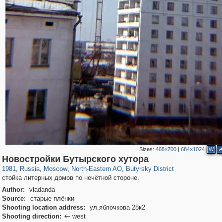
Sizes:
468×700
|
684×1024
W
319,780
1,406,258
8,286
24,488
29,243
250
779
8
Новостройки Бутырского хутора
1981
,
Russia
,
Moscow
,
North-Eastern AO
,
Butyrsky District
стойка литерных домов по нечётной стороне.
Author:
vladanda
Source:
старые плёнки
Shooting location address:
ул.яблочкова 28к2
Shooting direction:
west
