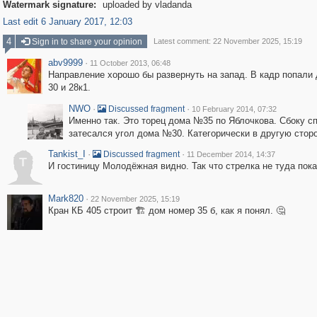
Watermark signature:
uploaded by vladanda
Last edit 6 January 2017, 12:03
4
Sign in to share your opinion
Latest comment: 22 November 2025, 15:19
abv9999
·
11 October 2013, 06:48
Направление хорошо бы развернуть на запад. В кадр попали 
30 и 28к1.
NWO
·
·
Discussed fragment
10 February 2014, 07:32
Именно так. Это торец дома №35 по Яблочкова. Сбоку с
затесался угол дома №30. Категорически в другую сторо
Tankist_I
·
·
Discussed fragment
11 December 2014, 14:37
T
И гостиницу Молодёжная видно. Так что стрелка не туда пока
Mark820
·
22 November 2025, 15:19
Кран КБ 405 строит 🏗️ дом номер 35 б, как я понял. 🤔