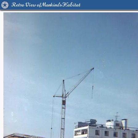
Retro View of Mankind's Habitat