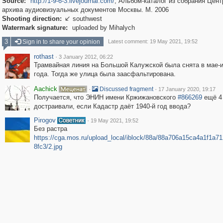
Source:
http://1-9-6-3.livejournal.com/
; Альбом-каталог из собрания Цент
архива аудиовизуальных документов Москвы. М. 2006
Shooting direction:
southwest

Watermark signature:
uploaded by Mihalych
3
Sign in to share your opinion
Latest comment: 19 May 2021, 19:52
rothast
·
3 January 2012, 06:22
Трамвайная линия на Большой Калужской была снята в мае-
года. Тогда же улица была заасфальтирована.
Aachick
·
·
Discussed fragment
17 January 2020, 19:17
Получается, что ЭНИН имени Кржижановского
#866269
ещё 4
достраивали, если Кадастр даёт 1940-й год ввода?
Pirogov
·
19 May 2021, 19:52
Без растра
https://cga.mos.ru/upload_local/iblock/88a/88a706a15ca4a1f1a7
8fc3/2.jpg