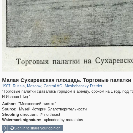
319,861
1,406,921
160,009
8,286
29,248
5,916
10,185
264
Малая Сухаревская площадь. Торговые палатки
1907
,
Russia
,
Moscow
,
Central AO
,
Meshchansky District
"Торговые палатки сдавались городом в аренду, сроком на 1 год, под 
И.Иванов-Шиц."
Author:
"Московский листок"
Source:
Музей Истории Благотворительности
Shooting direction:
northeast

Watermark signature:
uploaded by maratstas
0
Sign in to share your opinion