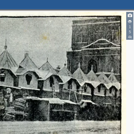
1
5
4k
5
5
2