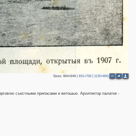
Sizes:
864×649
|
931×700
|
1130×850
W
торговлю съестными припасами и ветошью. Архитектор палаток -
2
3