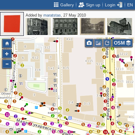
Gallery
Sign up
Login
EN
Added by
maratstas
, 27 May 2010
2
3
5
2
4
2
2
OSM
2
2
3
2
3
4
2
2
2
2
9
4
2
2
7
4
4
5
3
3
3
4
4
5
6
2
4
3
2
11
5
2
2
2
2
3
3
4
4
4
6
2
3
2
3
5
2
2
2
3
4
5
5
4
2
5
4
8
3
11