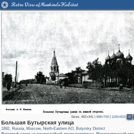
Retro View of Mankind's Habitat
Sizes:
482×341
|
988×700
|
1150×815
W
319,716
1,405,939
8,286
24,485
29,243
250
779
8
Большая Бутырская улица
1892
,
Russia
,
Moscow
,
North-Eastern AO
,
Butyrsky District
Фотограф стоит на одноколейной линии паровичка. Рождественский хр