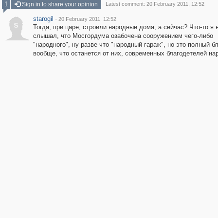
1
Sign in to share your opinion
Latest comment: 20 February 2011, 12:52
starogil
·
20 February 2011, 12:52
s
Тогда, при царе, строили народные дома, а сейчас? Что-то я 
слышал, что Мосгордума озабочена сооружением чего-либо
"народного", ну разве что "народный гараж", но это полный б
вообще, что останется от них, современных благодетелей на