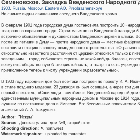
319,716
1,405,939
8,286
20,915
29,243
306
2,400
55
Семеновское. Закладка Введенского Народного 
1903
,
Russia
,
Moscow
,
Eastern AO
,
Preobrazhenskoye
На снимке видны священники соседнего Введенского храма.
В феврале 1901 года городская дума постановила построить 10 «народ
театров» на окраинах города. Строительство на Введенской площади б
встречено обывателями и духовенством Введенской церкви в штыки. В
после их петиции в Думу — против народного дома — местные фабрик
составили петицию в защиту немедленного строительства: «Ограничен
относительно известного расстояния от церквей относится только к пи
заведениям… город собирается строить не какой-нибудь балаган, спос
возмутить общественную благопристойность, а театр, то есть учрежден
причисленное теперь к числу учреждений образовательных».
В 1903 году народный дом был всё-таки построен по проекту И. А. Ива
в стиле позднего модерна. 23 декабря он был освящён, а через три дня
первый спектакль, «Свои люди - сочтёмся». Введенский народный дом
единственным муниципальным народным домом в Москве до 1914 года,
лучшим по постановке дела в Империи. Его бессменным попечителем 
знаменитый А. А. Бахрушин.
Author:
"Искры"
Source:
Донская улица. дом №9, второй этаж
Shooting direction:
northwest

Watermark signature:
uploaded by maratstas