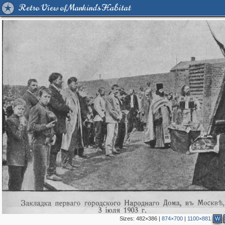
Retro View of Mankind's Habitat
Sizes:
482×386
|
874×700
|
1100×881
W