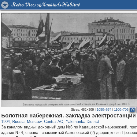
Retro View of Mankind's Habitat
Sizes:
482×309
|
1050×674
|
1100×706
W
319,716
1,405,939
159,930
8,286
29,243
5,916
13,374
458
Болотная набережная. Закладка электростанции
1904
,
Russia
,
Moscow
,
Central AO
,
Yakimanka District
За каналом видны: доходный дом №6 по Кадашевской набережной, про
здание № 4, справа - знаменитый баженовский (?) дворец князя Прозоро