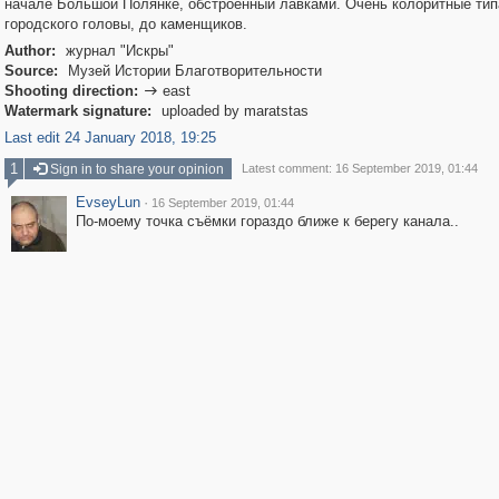
начале Большой Полянке, обстроенный лавками. Очень колоритные типа
городского головы, до каменщиков.
Author:
журнал "Искры"
Source:
Музей Истории Благотворительности
Shooting direction:
east

Watermark signature:
uploaded by maratstas
Last edit 24 January 2018, 19:25
1
Sign in to share your opinion
Latest comment: 16 September 2019, 01:44
EvseyLun
·
16 September 2019, 01:44
По-моему точка съёмки гораздо ближе к берегу канала..