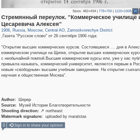
Sizes:
482×434
|
778×700
|
1120×1008
W
Стремянный переулок. "Коммерческое училище 
319,716
1,405,779
159,930
8,286
29,243
5,916
6,190
211
Цесаревича Алексея"
1906
,
Russia
,
Moscow
,
Central AO
,
Zamoskvorechye District
,Газета "Русское слово" от 26 сентября 1906 года:
"Открытие высших коммерческих курсов. Состоявшееся .... дня в Алек
коммерческом училище на Щипке, открытие высших коммерческих курс
с необычайной помпой.Высшие коммерческие курсы или, уже у нас пуб
привыкла называть, коммерческий университет, являются первым в Ро
новым «свободным» высшим учебным заведением. На открытие съехал
научная и общественная Москва".
Author:
Шерер
Source:
Музей Истории Благотворительности
Shooting direction:
northeast

Watermark signature:
uploaded by maratstas
0
Sign in to share your opinion