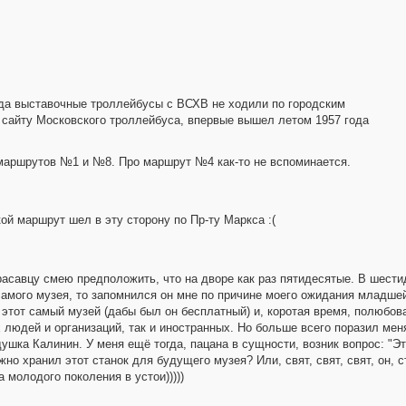
огда выставочные троллейбусы с ВСХВ не ходили по городским
ь сайту Московского троллейбуса, впервые вышел летом 1957 года
ы маршрутов №1 и №8. Про маршрут №4 как-то не вспоминается.
какой маршрут шел в эту сторону по Пр-ту Маркса :(
расавцу смею предположить, что на дворе как раз пятидесятые. В шест
самого музея, то запомнился он мне по причине моего ожидания младшей
в этот самый музей (дабы был он бесплатный) и, коротая время, полюбо
людей и организаций, так и иностранных. Но больше всего поразил мен
ушка Калинин. У меня ещё тогда, пацана в сущности, возник вопрос: "Эт
но хранил этот станок для будущего музея? Или, свят, свят, свят, он, ст
 молодого поколения в устои)))))