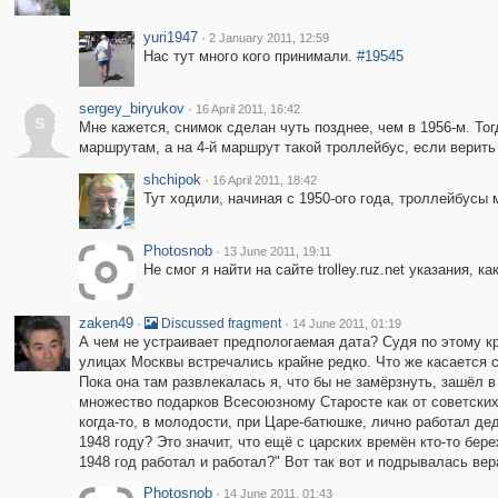
yuri1947
·
2 January 2011, 12:59
Нас тут много кого принимали.
#19545
sergey_biryukov
·
16 April 2011, 16:42
s
Мне кажется, снимок сделан чуть позднее, чем в 1956-м. Т
маршрутам, а на 4-й маршрут такой троллейбус, если верит
shchipok
·
16 April 2011, 18:42
Тут ходили, начиная с 1950-ого года, троллейбус
Photosnob
·
13 June 2011, 19:11
Не смог я найти на сайте trolley.ruz.net указания, 
zaken49
·
·
Discussed fragment
14 June 2011, 01:19
А чем не устраивает предпологаемая дата? Судя по этому к
улицах Москвы встречались крайне редко. Что же касается 
Пока она там развлекалась я, что бы не замёрзнуть, зашёл 
множество подарков Всесоюзному Старосте как от советских 
когда-то, в молодости, при Царе-батюшке, лично работал дед
1948 году? Это значит, что ещё с царских времён кто-то береж
1948 год работал и работал?" Вот так вот и подрывалась вера
Photosnob
·
14 June 2011, 01:43