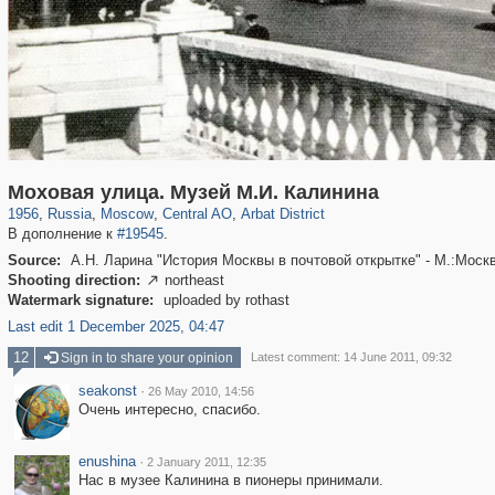
319,861
1,406,840
160,009
8,286
29,243
5,916
13,485
356
Моховая улица. Музей М.И. Калинина
1956
,
Russia
,
Moscow
,
Central AO
,
Arbat District
В дополнение к
#19545
.
Source:
А.Н. Ларина "История Москвы в почтовой открытке" - М.:Моск
Shooting direction:
northeast

Watermark signature:
uploaded by rothast
Last edit 1 December 2025, 04:47
12
Sign in to share your opinion
Latest comment: 14 June 2011, 09:32
seakonst
·
26 May 2010, 14:56
Очень интересно, спасибо.
enushina
·
2 January 2011, 12:35
Нас в музее Калинина в пионеры принимали.