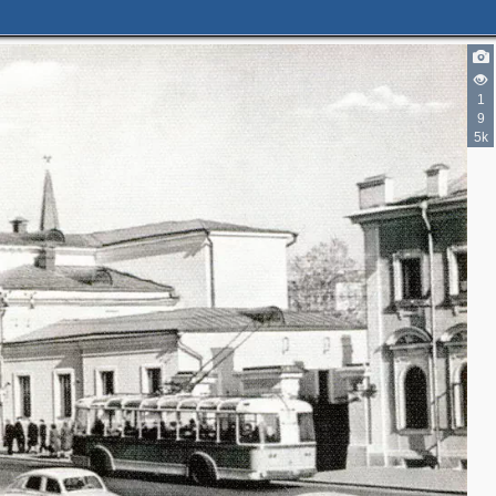
2
5
4
1
9
5k
2
4
2