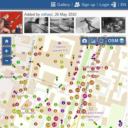
Gallery
Sign up
Login
EN
Added by
rothast
, 26 May 2010
3
5
2
4
2
3
12
4
2
4
6
4
5
4
8
3
2
5
2
2
2
5
5
3
3
6
12
2
3
4
3
10
8
12
4
OSM
2
2
6
2
4
4
5
2
2
3
3
5
4
2
4
2
3
8
5
2
7
6
2
5
3
2
3
3
4
3
9
4
5
5
4
12
2
20
2
11
2
2
2
3
6
13
2
9
4
9
27
3
6
3
10
5
4
3
3
2
3
29
2
4
5
4
2
2
3
7
5
4
3
5
3
18
6
16
9
10
5
3
8
3
5
8
2
6
7
16
15
2
4
14
4
4
14
8
2
4