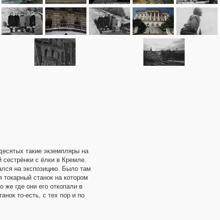
идесятых такие экземпляры на
 сестрёнки с ёлки в Кремле.
вался на экспозицию. Было там
я токарный станок на котором
о же где они его откопали в
анок то-есть, с тех пор и по