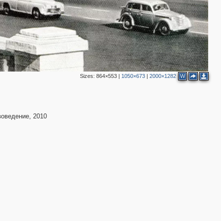
3
3
Sizes:
864×553
|
1050×673
|
2000×1282
W
2
воведение, 2010
4
3
4
7
2
3