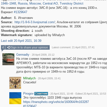
1946
–
1948
,
Russia
,
Moscow
,
Central AO
,
Tverskoy District
На снимке виден автобус ЗИС-8 (или ЗИС-16) - а это конец 1930-х.
Вариант
#1329647
Author:
Б. Игнатович
Source:
http://1-9-6-3.livejournal.com/
; Альбом-каталог из собрания Цент
архива аудиовизуальных документов Москвы. М. 2006
Shooting direction:
south

Watermark signature:
uploaded by Mihalych
Last edit 20 April 2021, 16:39
4
Sign in to share your opinion
Latest comment: 21 April 2021, 07:41
Gennadiy
·
28 April 2009, 15:12
На этом снимке помимо автобуса ЗиС-16 (после КР на заводе
АРЕМКУЗ, работали на московских маршрутах до 1952-го год
троллейбус МТБ-10 (в варианте производства от 1949-го года)
дата фото примерно от 1949-го по 1952-й годы.
Mihalych
·
28 April 2009, 15:41
Спасибо!
Pirogov
·
·
20 April 2021, 10:48
Edited 20 April 2021, 10:53
Это троллейбус 1103 1946 года выпуска
https://transphoto.org/vehicle/160064/#n163287
#1329647