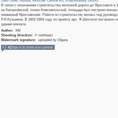
1992
–
1996
,
Russia
,
Moscow
,
Central AO
,
Krasnoselsky District
В связи с окончанием строительства железной дороги до Ярославля в 1
на Каланчёвской, позже Комсомольской, площади был построен вокзал
названный Ярославским. Работа по строительству велась под руковод
Р.И.Кузьмина. В 1902-1904 году по проекту арх. Ф.Шехтеля построено н
здание вокзала.
Author:
КМ
Shooting direction:
northeast

Watermark signature:
uploaded by Olgara
0
Sign in to share your opinion