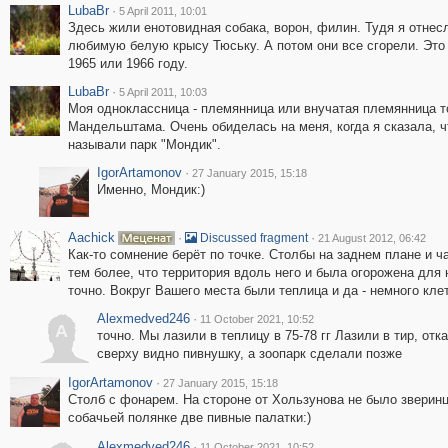
LubaBr
·
5 April 2011, 10:01
Здесь жили енотовидная собака, ворон, филин. Тудя я отнес
любимую белую крысу Тюську. А потом они все сгорели. Это
1965 или 1966 году.
LubaBr
·
5 April 2011, 10:03
Моя одноклассница - племянница или внучатая племянница т
Мандельштама. Очень обиделась на меня, когда я сказала, 
называли парк "Мондик".
IgorArtamonov
·
27 January 2015, 15:18
Именно, Мондик:)
Aachick
·
·
Discussed fragment
21 August 2012, 06:42
Как-то сомнение берёт по точке. Столбы на заднем плане и 
тем более, что территория вдоль него и была огорожена для ю
точно. Вокруг Вашего места были теплица и да - немного клет
Alexmedved246
·
11 October 2021, 10:52
A
точно. Мы лазили в теплицу в 75-78 гг Лазили в тир, от
сверху видно пивнушку, а зоопарк сделали позже
IgorArtamonov
·
27 January 2015, 15:18
Столб с фонарем. На стороне от Хользунова не было зверинца
собачьей полянке две пивные палатки:)
Alexmedved246
·
11 October 2021, 10:52