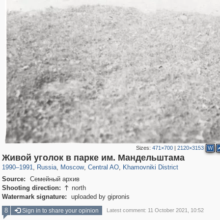
Sizes:
471×700
|
2120×3153
W
319,968
1,407,712
160,055
8,295
29,262
5,920
19,395
722
Живой уголок в парке им. Мандельштама
1990
–
1991
,
Russia
,
Moscow
,
Central AO
,
Khamovniki District
Source:
Семейный архив
Shooting direction:
north

Watermark signature:
uploaded by gipronis
8
Sign in to share your opinion
Latest comment: 11 October 2021, 10:52