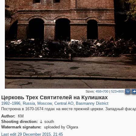
Sizes:
458×700
|
523×800
W
319,882
1,407,325
160,021
8,286
29,248
5,916
13,204
520
Церковь Трех Святителей на Кулишках
1992
–
1996
,
Russia
,
Moscow
,
Central AO
,
Basmanny District
Построена в 1670-1674 годах на месте прежней церкви. Западный фаса
Author:
КМ
Shooting direction:
south

Watermark signature:
uploaded by Olgara
Last edit 29 December 2015, 21:45