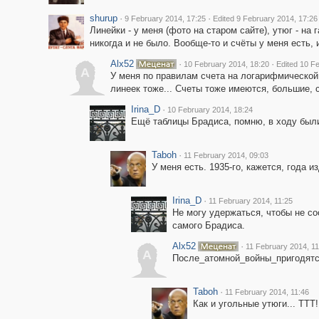
shurup
·
·
9 February 2014, 17:25
Edited 9 February 2014, 17:26
Линейки - у меня (фото на старом сайте), утюг - на г
никогда и не было. Вообще-то и счёты у меня есть, 
Alx52
·
·
10 February 2014, 18:20
Edited 10 F
A
У меня по правилам счета на логарифмической 
линеек тоже... Счеты тоже имеются, большие, 
Irina_D
·
10 February 2014, 18:24
Ещё таблицы Брадиса, помню, в ходу был
Taboh
·
11 February 2014, 09:03
У меня есть. 1935-го, кажется, года из
Irina_D
·
11 February 2014, 11:25
Не могу удержаться, чтобы не со
самого Брадиса.
Alx52
·
11 February 2014, 11
A
После_атомной_войны_пригодятся
Taboh
·
11 February 2014, 11:46
Как и угольные утюги... ТТТ!