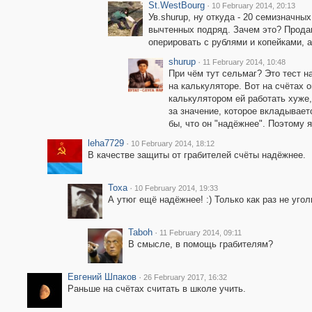
St.WestBourg
·
10 February 2014, 20:13
Ув.shurup, ну откуда - 20 семизначны
вычтенных подряд. Зачем это? Прода
оперировать с рублями и копейками, 
shurup
·
11 February 2014, 10:48
При чём тут сельмаг? Это тест н
на калькуляторе. Вот на счётах о
калькулятором ей работать хуже,
за значение, которое вкладывает
бы, что он "надёжнее". Поэтому я
leha7729
·
10 February 2014, 18:12
В качестве защиты от грабителей счёты надёжнее.
Toxa
·
10 February 2014, 19:33
А утюг ещё надёжнее! :) Только как раз не угол
Taboh
·
11 February 2014, 09:11
В смысле, в помощь грабителям?
Евгений Шпаков
·
26 February 2017, 16:32
Раньше на счётах считать в школе учить.