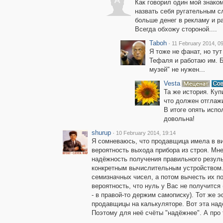
A
Как говорил один мой знако
назвать себя ругательным сл
больше денег в рекламу и ра
Всегда обхожу стороной....
Taboh
·
11 February 2014, 0
Я тоже не фанат, но тут
Тефаля и работаю им. Б
музей" не нужен...
Vesta
Та же история. Ку
что должен отглажи
В итоге опять испо
довольна!
shurup
·
10 February 2014, 19:14
Я сомневаюсь, что продавщица имела в вид
вероятность выхода прибора из строя. Мне 
надёжность получения правильного результ
конкретным вычислительным устройством.
семизначных чисел, а потом вычесть их п
вероятность, что нуль у Вас не получится 
- в правой-то держим самописку). Тот же 
продавщицы на калькуляторе. Вот эта надё
Поэтому для неё счёты "надёжнее". А про