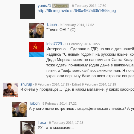
yanis71
·
9 February 2014, 17:50
http://85.img.avito.st/640x480/563514685.jpg
Taboh
·
9 February 2014, 17:52
"Точно ОН!!" (С)
leha7729
·
11 February 2014, 20:27
Интересно... Сделано в ГДР, но явно для нашей
надпись "С новым годом!" на русском языке, к
Деда Мороза ничем не напоминает Санта Клаус
тоже одеты по-нашему (один даже в шапке-ушанк
пяти-, а "вифлеемская" восьмиконечная. Я поч
украшали вершину ёлки во всех странах социал
shurup
·
·
9 February 2014, 17:19
Edited 9 February 2014, 17:19
И счёты у продавцов... Где, в каком магазине, у каких касси
Taboh
·
9 February 2014, 17:22
А у кого ныне встретишь логарифмические линейки? А уг
Toxa
·
9 February 2014, 17:23
УУ - это мазохизм...