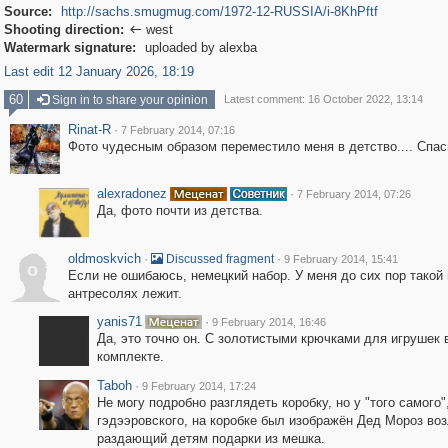
Source:
http://sachs.smugmug.com/1972-12-RUSSIA/i-8KhPftf
Shooting direction:
west

Watermark signature:
uploaded by alexba
Last edit 12 January 2026, 18:19
60
Sign in to share your opinion
Latest comment: 16 October 2022, 13:14
Rinat-R
·
7 February 2014, 07:16
Фото чудесным образом переместило меня в детство.... Спас
alexradonez
·
7 February 2014, 07:26
Да, фото почти из детства.
oldmoskvich
·
·
Discussed fragment
9 February 2014, 15:41
o
Если не ошибаюсь, немецкий набор. У меня до сих пор такой 
антресолях лежит.
yanis71
·
9 February 2014, 16:46
Да, это точно он. С золотистыми крючками для игрушек 
комплекте.
Taboh
·
9 February 2014, 17:24
Не могу подробно разглядеть коробку, но у "того самого"
гэдээровского, на коробке был изображён Дед Мороз воз
раздающий детям подарки из мешка.