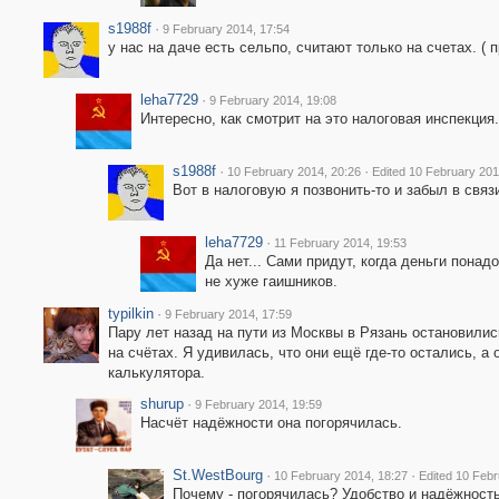
s1988f
·
9 February 2014, 17:54
у нас на даче есть сельпо, считают только на счетах. ( п
leha7729
·
9 February 2014, 19:08
Интересно, как смотрит на это налоговая инспекция.
s1988f
·
·
10 February 2014, 20:26
Edited 10 February 201
Вот в налоговую я позвонить-то и забыл в связ
leha7729
·
11 February 2014, 19:53
Да нет... Сами придут, когда деньги понад
не хуже гаишников.
typilkin
·
9 February 2014, 17:59
Пару лет назад на пути из Москвы в Рязань остановилис
на счётах. Я удивилась, что они ещё где-то остались, а
калькулятора.
shurup
·
9 February 2014, 19:59
Насчёт надёжности она погорячилась.
St.WestBourg
·
·
10 February 2014, 18:27
Edited 10 Febr
Почему - погорячилась? Удобство и надёжность 