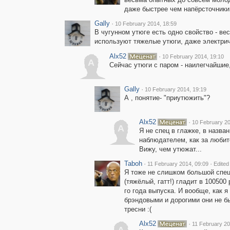
даже быстрее чем напёрсточники
Gally
·
10 February 2014, 18:59
В чугунном утюге есть одно свойство - в
используют тяжелые утюги, даже электрич
Alx52
·
10 February 2014, 19:10
A
Сейчас утюги с паром - наилегчайшие
Gally
·
10 February 2014, 19:19
А , понятие- "приутюжить"?
Alx52
·
10 February 20
A
Я не спец в глажке, в назв
наблюдателем, как за любите
Вижу, чем утюжат...
Taboh
·
·
11 February 2014, 09:09
Edited
Я тоже не слишком большой спец 
(тяжёлый, гатт!) гладит в 100500
го года выпуска. И вообще, как я
брэндовыми и дорогими они не был
тресни :(
Alx52
·
11 February 20