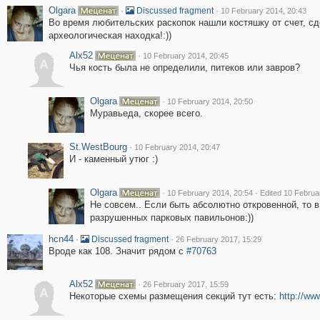
Olgara
·
·
Discussed fragment
10 February 2014, 20:43
Во время любительских раскопок нашли костяшку от счет, сд
археологическая находка!:))
Alx52
·
10 February 2014, 20:45
A
Чья кость была не определили, питеков или завров?
Olgara
·
10 February 2014, 20:50
Муравьеда, скорее всего.
St.WestBourg
·
10 February 2014, 20:47
И - каменный утюг :)
Olgara
·
·
10 February 2014, 20:54
Edited 10 Februa
Не совсем.. Если быть абсолютно откровенной, то 
разрушенных парковых павильонов:))
hcn44
·
·
Discussed fragment
26 February 2017, 15:29
Вроде как 108. Значит рядом с
#70763
Alx52
·
26 February 2017, 15:59
A
Некоторые схемы размещения секций тут есть:
http://ww