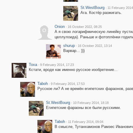
St.WestBourg
·
11 February 2014
Ага. Костёр разжигать.
Onion
·
16 October 2022, 08:25
O
А я свою логарифмическую линейку пустил
целлулоида). Раньше и фотоплёнки годили
shurup
·
16 October 2022, 13:14
Варвар... )))
Toxa
·
9 February 2014, 17:23
Кстати, вроде как именно русское изобретение...
Taboh
·
9 February 2014, 17:53
Русское ли? А не времён египетских фараонов, раз
St.WestBourg
·
10 February 2014, 18:18
Египетские фараоны все были русскими.
Taboh
·
11 February 2014, 09:04
В смысле, Тутанхамонов Рамзес Иванович