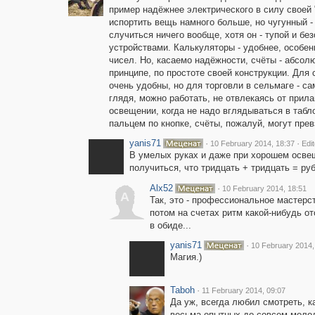
пример надёжнее электрического в силу своей 
испортить вещь намного больше, но чугунный -
случиться ничего вообще, хотя он - тупой и бе
устройствами. Калькуляторы - удобнее, особе
чисел. Но, касаемо надёжности, счёты - абсолю
принципе, по простоте своей конструкции. Для
очень удобны, но для торговли в сельмаге - са
глядя, можно работать, не отвлекаясь от прила
освещении, когда не надо вглядываться в табл
пальцем по кнопке, счёты, пожалуй, могут прев
yanis71
·
·
10 February 2014, 18:37
Edi
В умелых руках и даже при хорошем осве
получиться, что тридцать + тридцать = ру
Alx52
·
10 February 2014, 18:51
A
Так, это - профессиональное мастерст
потом на счетах ритм какой-нибудь от
в обиде...
yanis71
·
10 February 2014,
Магия.)
Taboh
·
11 February 2014, 09:07
Да уж, всегда любил смотреть, к
весьма опытных до совсем молод