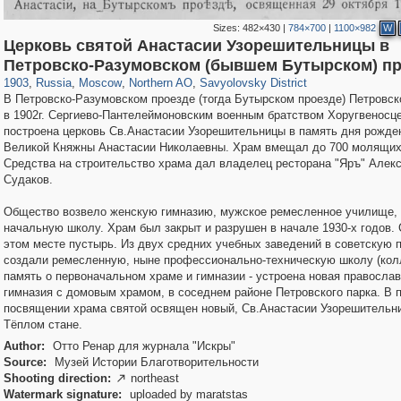
Sizes:
482×430
|
784×700
|
1100×982
W
Церковь святой Анастасии Узорешительницы в
319,779
1,406,144
8,286
22,533
29,243
598
835
9
Петровско-Разумовском (бывшем Бутырском) п
1903
,
Russia
,
Moscow
,
Northern AO
,
Savyolovsky District
В Петровско-Разумовском проезде (тогда Бутырском проезде) Петровск
в 1902г. Сергиево-Пантелеймоновским военным братством Хоругвеносц
построена церковь Св.Анастасии Узорешительницы в память дня рожде
Великой Княжны Анастасии Николаевны. Храм вмещал до 700 молящих
Средства на строительство храма дал владелец ресторана "Яръ" Алек
Судаков.
Общество возвело женскую гимназию, мужское ремесленное училище,
начальную школу. Храм был закрыт и разрушен в начале 1930-х годов. 
этом месте пустырь. Из двух средних учебных заведений в советскую 
создали ремесленную, ныне профессионально-техническую школу (кол
память о первоначальном храме и гимназии - устроена новая правосла
гимназия с домовым храмом, в соседнем районе Петровского парка. В 
посвящении храма святой освящен новый, Св.Анастасии Узорешительни
Тёплом стане.
Author:
Отто Ренар для журнала "Искры"
Source:
Музей Истории Благотворительности
Shooting direction:
northeast

Watermark signature:
uploaded by maratstas