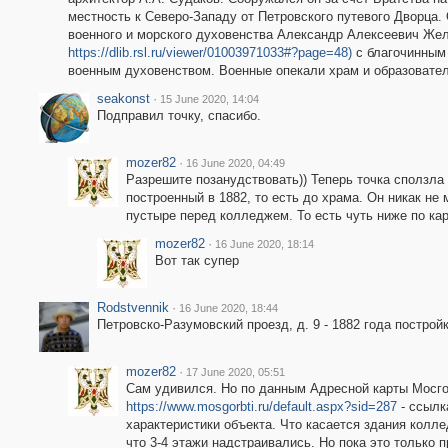
местность к Северо-Западу от Петровского путевого Дворца. 
военного и морского духовенства Александр Алексеевич Жело
https://dlib.rsl.ru/viewer/01003971033#?page=48)
с благочинным 
военным духовенством. Военные опекали храм и образовател
seakonst
·
15 June 2020, 14:04
Подправил точку, спасибо.
mozer82
·
16 June 2020, 04:49
Разрешите позанудствовать)) Теперь точка сползла
построенный в 1882, то есть до храма. Он никак не
пустыре перед колледжем. То есть чуть ниже по кар
mozer82
·
16 June 2020, 18:14
Вот так супер
Rodstvennik
·
16 June 2020, 18:44
Петровско-Разумовский проезд, д. 9 - 1882 года построй
mozer82
·
17 June 2020, 05:51
Сам удивился. Но по данным Адресной карты Мосго
https://www.mosgorbti.ru/default.aspx?sid=287
- ссылк
характеристики объекта. Что касается здания колле
что 3-4 этажи надстраивались. Но пока это только 