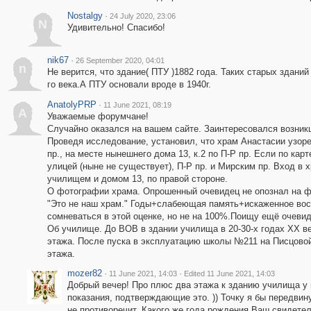
Nostalgy
·
24 July 2020, 23:06
N
Удивительно! Спасибо!
nik67
·
26 September 2020, 04:01
n
Не верится, что здание( ПТУ )1882 года. Таких старых зданий
го века.А ПТУ основали вроде в 1940г.
AnatolyPRP
·
11 June 2021, 08:19
A
Уважаемые форумчане!
Случайно оказался на вашем сайте. Заинтересовался возник
Проведя исследование, установил, что храм Анастасии узор
пр., на месте нынешнего дома 13, к.2 по П-Р пр. Если по кар
улицей (ныне не существует), П-Р пр. и Мирским пр. Вход в 
училищем и домом 13, по правой стороне.
О фотографии храма. Опрошенный очевидец не опознал на ф
"Это не наш храм." Годы+слабеющая память+искаженное вос
сомневаться в этой оценке, но не на 100%.Поищу ещё очевид
Об училище. До ВОВ в здании училища в 20-30-х годах ХХ в
этажа. После пуска в эксплуатацию школы №211 на Писцовой
этажа.
mozer82
·
·
11 June 2021, 14:03
Edited 11 June 2021, 14:03
Добрый вечер! Про плюс два этажа к зданию училища у 
показания, подтверждающие это. )) Точку я бы передвин
не противоречит. Какого же года рождения Ваш свидете