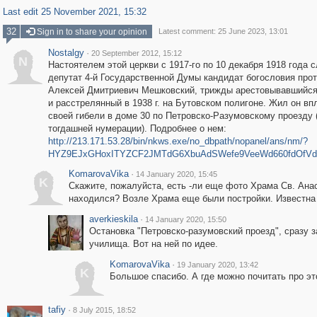
Last edit 25 November 2021, 15:32
32
Sign in to share your opinion
Latest comment: 25 June 2023, 13:01
Nostalgy
·
20 September 2012, 15:12
N
Настоятелем этой церкви с 1917-го по 10 декабря 1918 года 
депутат 4-й Государственной Думы кандидат богословия про
Алексей Дмитриевич Мешковский, трижды арестовывавшийся
и расстрелянный в 1938 г. на Бутовском полигоне. Жил он вп
своей гибели в доме 30 по Петровско-Разумовскому проезду 
тогдашней нумерации). Подробнее о нем:
http://213.171.53.28/bin/nkws.exe/no_dbpath/nopanel/ans/nm/?
HYZ9EJxGHoxITYZCF2JMTdG6XbuAdSWefe9VeeWd660fdOfVd
KomarovaVika
·
14 January 2020, 15:45
K
Скажите, пожалуйста, есть -ли еще фото Храма Св. Анас
находился? Возле Храма еще были постройки. Известна 
averkieskila
·
14 January 2020, 15:50
Остановка "Петровско-разумовский проезд", сразу 
училища. Вот на ней по идее.
KomarovaVika
·
19 January 2020, 13:42
K
Большое спасибо. А где можно почитать про э
tafiy
·
8 July 2015, 18:52