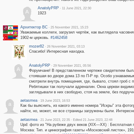
AnatolyPRP
·
11 June 2021, 22:30
A
1923
Архитектор ВС
·
25 November 2021, 15:23
Уважаемые коллеги, загрузил чертёж, как выглядела часовня,
1902-м церковь.
#1462458
mozer82
·
26 November 2021, 03:13
Спасибо! Интересная находка.
AnatolyPRP
·
29 November 2021, 05:56
A
Форумчане! В представленном чертеже свидетелем была
стоявшая во дворе дома 13 по П-Р пр. Особо узнаваемым
смотрели внутрь помещения, где, бывало, стоял гроб с п
Ребятишки так получали адреналин. Окна церкви видимо
заглядывали в них свободно, стоя на земле, без подруч
aetasmea
·
19 June 2023, 16:53
a
Как бы выяснить, из какого именно номера "Искры" эта фотог
найти, но, может, не все страницы загружены были. Интересн
aetasmea
·
·
21 June 2023, 22:35
Edited 21 June 2023, 22:48
a
Upd: фото из "На рубеже двух веков (XIX—XX) : Бесплатная п
Москва: Тип. и цинкография газеты «Московский листок», 1910