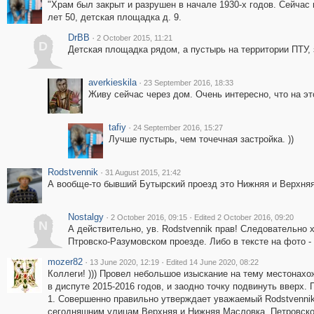
"Храм был закрыт и разрушен в начале 1930-х годов. Сейчас 
лет 50, детская площадка д. 9.
DrBB
·
2 October 2015, 11:21
D
Детская площадка рядом, а пустырь на территории ПТУ, 
averkieskila
·
23 September 2016, 18:33
Живу сейчас через дом. Очень интересно, что на эт
tafiy
·
24 September 2016, 15:27
Лучше пустырь, чем точечная застройка. ))
Rodstvennik
·
31 August 2015, 21:42
А вообще-то бывший Бутырский проезд это Нижняя и Верхняя
Nostalgy
·
·
2 October 2016, 09:15
Edited 2 October 2016, 09:20
N
А действительно, ув. Rodstvennik прав! Следовательно х
Птровско-Разумовском проезде. Либо в тексте на фото -
mozer82
·
·
13 June 2020, 12:19
Edited 14 June 2020, 08:22
Коллеги! ))) Провел небольшое изыскание на тему местонахо
в диспуте 2015-2016 годов, и заодно точку подвинуть вверх. 
1. Совершенно правильно утверждает уважаемый Rodstvennik
сегодняшним улицам Верхняя и Нижняя Масловка. Петровско-