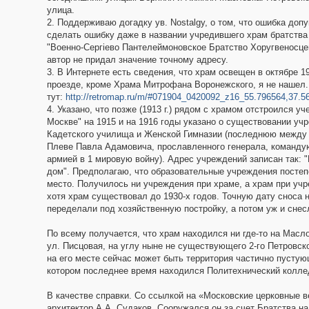
улица.
2. Поддерживаю догадку ув. Nostalgy, о том, что ошибка до
сделать ошибку даже в названии учредившего храм братства 
"Военно-Сергіево Пантелеймоновское Братство Хоругвеносцев
автор не придал значение точному адресу.
3. В Интернете есть сведения, что храм освещен в октябре 19
проезде, кроме Храма Митрофана Воронежского, я не нашел. 
тут:
http://retromap.ru/m/#071904_0420092_z16_55.796564,37.5
4. Указано, что позже (1913 г.) рядом с храмом отстроился у
Москве" на 1915 и на 1916 годы указано о существовании уч
Кадетского училища и Женской Гимназии (последнюю между 
Плеве Павла Адамовича, прославленного генерала, команду
армией в 1 мировую войну). Адрес учреждений записан так: "
дом". Предполагаю, что образовательные учреждения посте
место. Получилось ни учреждения при храме, а храм при учр
хотя храм существовал до 1930-х годов. Точную дату сноса
переделали под хозяйственную постройку, а потом уж и снес
По всему получается, что храм находился ни где-то на Масл
ул. Писцовая, на углу ныне не существующего 2-го Петровск
на его месте сейчас может быть территория частично пустующ
котором последнее время находился Политехнический коллед
В качестве справки. Со ссылкой на «Московские церковные 
архитектор А.А. Судаков. Сооружался он за счет Братства на