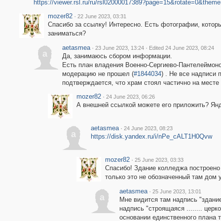
https://viewer.rsl.ru/ru/rsl02000017389?page=15&rotate=0&them
mozer82
·
22 June 2023, 03:31
Спасибо за ссылку! Интересно. Есть фотографии, котор
заниматься?
aetasmea
·
·
23 June 2023, 13:24
Edited 24 June 2023, 08:24
a
Да, занимаюсь сбором информации.
Есть план владения Военно-Сергиево-Пантелеймонов
модерацию не прошел (
#1844034
) . Не все надписи
подтверждается, что храм стоял частично на месте 
mozer82
·
24 June 2023, 06:26
А внешней ссылкой можете его приложить? Янд
aetasmea
·
24 June 2023, 08:23
a
https://disk.yandex.ru/i/nPe_cALT1H0Qvw
mozer82
·
25 June 2023, 03:33
Спасибо! Здание колледжа построено 
только это не обозначенный там дом 
aetasmea
·
25 June 2023, 13:01
a
Мне видится там надпись "здание
надпись "строящаяся ........ цер
основании единственного плана 