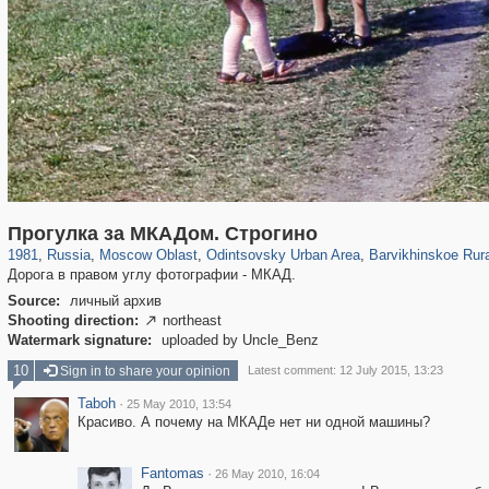
96,167
1,405,796
1,691
29,243
7,042
194
365
6
Прогулка за МКАДом. Строгино
1981
,
Russia
,
Moscow Oblast
,
Odintsovsky Urban Area
,
Barvikhinskoe Rura
Дорога в правом углу фотографии - МКАД.
Source:
личный архив
Shooting direction:
northeast

Watermark signature:
uploaded by Uncle_Benz
10
Sign in to share your opinion
Latest comment: 12 July 2015, 13:23
Taboh
·
25 May 2010, 13:54
Красиво. А почему на МКАДе нет ни одной машины?
Fantomas
·
26 May 2010, 16:04