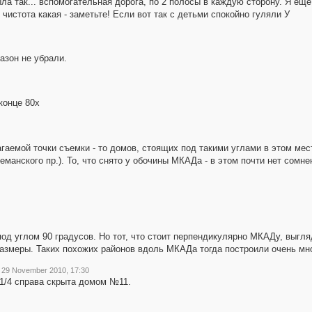
ла так... вспомогательная дорога, по 2 полосы в каждую сторону. Я еще
 чистота какая - заметьте! Если вот так с детьми спокойно гуляли У
азон не убрали.
конце 80х
гаемой точки съемки - то домов, стоящих под такими углами в этом мест
манского пр.). То, что снято у обочины МКАДа - в этом почти нет сомнен
д углом 90 градусов. Но тот, что стоит перпендикулярно МКАДу, выгляд
азмеры. Таких похожих районов вдоль МКАДа тогда построили очень мно
29 November 2010, 17:30
1/4 справа скрыта домом №11.