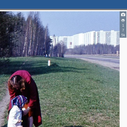
1
7
5k