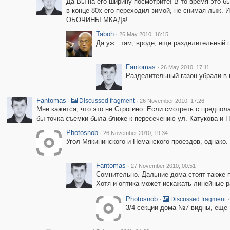
Да Вы на его ширину посмотрите! В то время это бы
в конце 80х его переходил зимой, не снимая лыж. И
ОБОЧИНЫ МКАДа!
Taboh
·
26 May 2010, 16:15
Да уж...там, вроде, еще разделительный г
Fantomas
·
26 May 2010, 17:11
Разделительный газон убрали в 
Fantomas
·
·
Discussed fragment
26 November 2010, 17:26
Мне кажется, что это не Строгино. Если смотреть с предпола
бы точка съемки была ближе к пересечению ул. Катукова и Не
Photosnob
·
26 November 2010, 19:34
Угол Мякининского и Неманского проездов, однако.
Fantomas
·
27 November 2010, 00:51
Сомнительно. Дальние дома стоят также по
Хотя и оптика может искажать линейные р
Photosnob
·
·
Discussed fragment
3/4 секции дома №7 видны, еще 