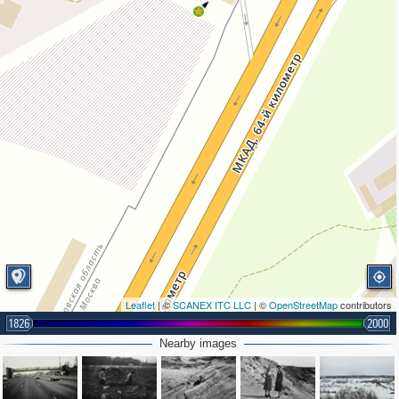
Leaflet
| ©
SCANEX ITC LLC
| ©
OpenStreetMap
contributors
1826
2000
Nearby images