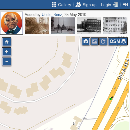
Gallery
Sign up
Login
EN
Added by
Uncle_Benz
, 25 May 2010
OSM