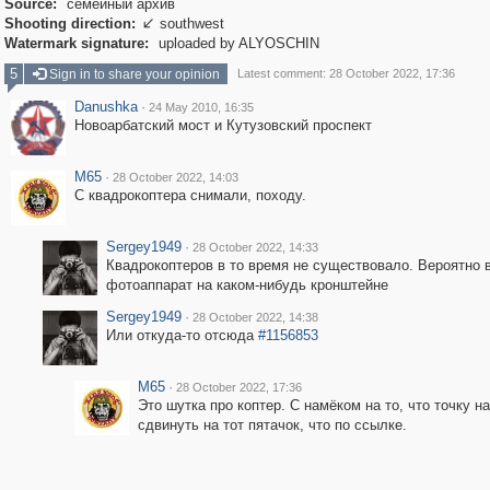
Source:
семейный архив
Shooting direction:
southwest

Watermark signature:
uploaded by ALYOSCHIN
5
Sign in to share your opinion
Latest comment: 28 October 2022, 17:36
Danushka
·
24 May 2010, 16:35
Новоарбатский мост и Кутузовский проспект
M65
·
28 October 2022, 14:03
С квадрокоптера снимали, походу.
Sergey1949
·
28 October 2022, 14:33
Квадрокоптеров в то время не существовало. Вероятно 
фотоаппарат на каком-нибудь кронштейне
Sergey1949
·
28 October 2022, 14:38
Или откуда-то отсюда
#1156853
M65
·
28 October 2022, 17:36
Это шутка про коптер. С намёком на то, что точку н
сдвинуть на тот пятачок, что по ссылке.