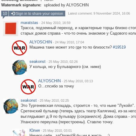

Watermark signature:
uploaded by ALYOSCHIN
10
Sign in to share your opinion
Latest comment: 9 November 2024, 16:06
maratstas
·
24 May 2010, 16:59
Трасса, подземный переход, и характерные торцы близко ст
старых домов справа - что-то очень знакомое у Садового кол
ALYOSCHIN
·
24 May 2010, 17:04
Машина таже может это где то по близости?
#19519
seakonst
·
25 May 2010, 02:26
У кольца, но у Бульварного (см. ниже)
ALYOSCHIN
·
25 May 2010, 03:13
О...спсибо за точку
seakonst
·
25 May 2010, 02:25
Это Тургеневская площадь, строится - то, что ныне "Лукойл".
Сретенский бульвар (теперь здесь театр Калягина), из-за нег
выглядывает д.9 по бульвару (сохранился). Дома справа - эт
Уланского переулка (перестроены). Ставлю точку.
Юлия
·
25 May 2010, 03:01
Ничего себе...здОрово!Я бы ни в жисть....:)