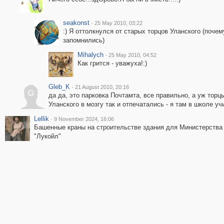
seakonst
·
25 May 2010, 03:22
:) Я оттолкнулся от старых торцов Уланского (почем
запомнились)
Mihalych
·
25 May 2010, 04:52
Как грится - уважуха!:)
Gleb_K
·
21 August 2010, 20:16
G
да да, это парковка Почтамта, все правильно, а уж торц
Уланского в мозгу так и отпечатались - я там в школе уч
Lellik
·
9 November 2024, 16:06
Башенные краны на строительстве здания для Министерства
"Лукойл"