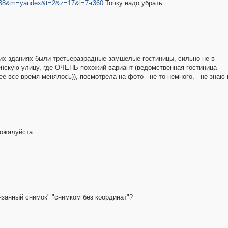
6338&m=yandex&t=2&z=17&l=7-r360
Точку надо убрать.
аких зданиях были третьеразрадные замшелые гостиницы, сильно не в
енскую улицу, где ОЧЕНЬ похожий вариант (ведомственная гостиница
ее все время менялось)), посмотрела на фото - не то немного, - не зн
пожалуйста.
язанный снимок" "снимком без координат"?