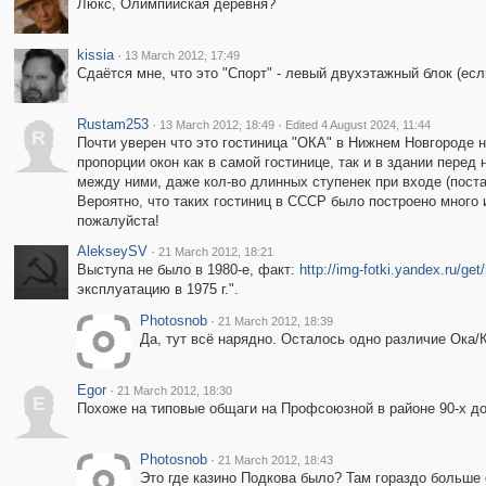
Люкс, Олимпийская деревня?
kissia
·
13 March 2012, 17:49
Сдаётся мне, что это "Спорт" - левый двухэтажный блок (если
Rustam253
·
·
13 March 2012, 18:49
Edited 4 August 2024, 11:44
R
Почти уверен что это гостиница "ОКА" в Нижнем Новгороде н
пропорции окон как в самой гостинице, так и в здании перед
между ними, даже кол-во длинных ступенек при входе (постав
Вероятно, что таких гостиниц в СССР было построено много 
пожалуйста!
AlekseySV
·
21 March 2012, 18:21
Выступа не было в 1980-е, факт:
http://img-fotki.yandex.ru/get
эксплуатацию в 1975 г.".
Photosnob
·
21 March 2012, 18:39
Да, тут всё нарядно. Осталось одно различие Ока/К
Egor
·
21 March 2012, 18:30
E
Похоже на типовые общаги на Профсоюзной в районе 90-х до
Photosnob
·
21 March 2012, 18:43
Это где казино Подкова было? Там гораздо больше 