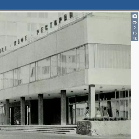
2
16
4k