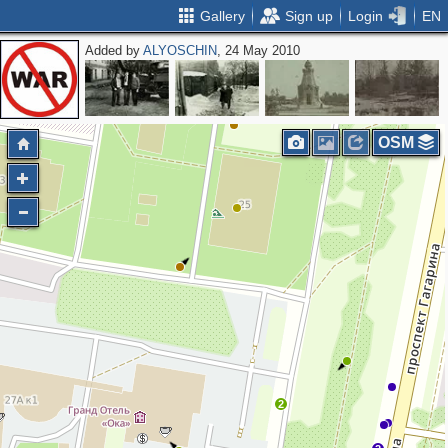
Gallery
Sign up
Login
EN
Added by
ALYOSCHIN
, 24 May 2010
OSM
2