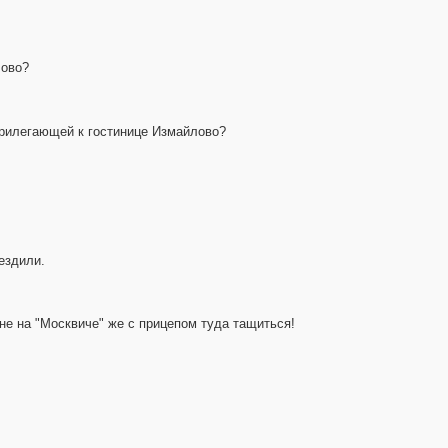
лово?
 прилегающей к гостинице Измайлово?
ездили.
 не на "Москвиче" же с прицепом туда тащиться!