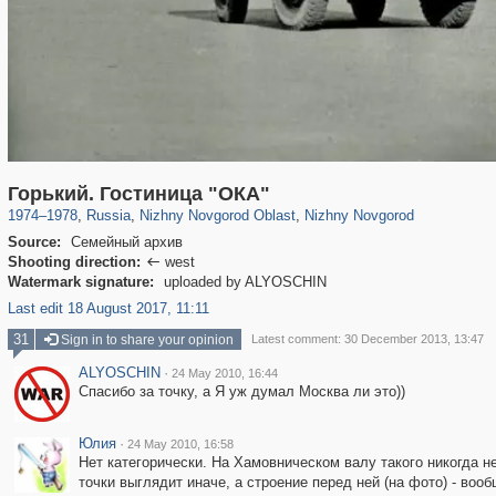
1,407,363
27,536
29,248
373
21,022
240
Горький. Гостиница "ОКА"
1974
–
1978
,
Russia
,
Nizhny Novgorod Oblast
,
Nizhny Novgorod
Source:
Семейный архив
Shooting direction:
west

Watermark signature:
uploaded by ALYOSCHIN
Last edit 18 August 2017, 11:11
31
Sign in to share your opinion
Latest comment: 30 December 2013, 13:47
ALYOSCHIN
·
24 May 2010, 16:44
Спасибо за точку, а Я уж думал Москва ли это))
Юлия
·
24 May 2010, 16:58
Нет категорически. На Хамовническом валу такого никогда н
точки выглядит иначе, а строение перед ней (на фото) - воо