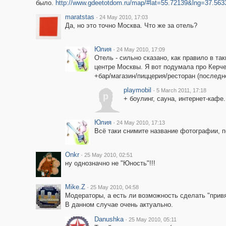
было.
http://www.gdeetotdom.ru/map/#lat=55.72139&lng=37.5
maratstas
·
24 May 2010, 17:03
Да, но это точно Москва. Что же за отель?
Юлия
·
24 May 2010, 17:09
Отель - сильно сказано, как правило в т
центре Москвы. Я вот подумала про Керч
+бар/магазин/пиццерия/ресторан (последн
playmobil
·
5 March 2011, 17:18
p
+ боулинг, сауна, интернет-кафе.
Юлия
·
24 May 2010, 17:13
Всё таки снимите название фотографии, 
Onkr
·
25 May 2010, 02:51
ну однозначно не "Юность"!!!
Mike.Z
·
25 May 2010, 04:58
Модераторы, а есть ли возможность сделать "прив
В данном случае очень актуально.
Danushka
·
25 May 2010, 05:11