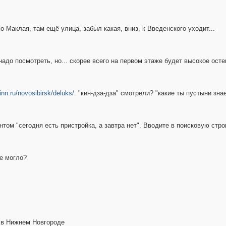
-Маклая, там ещё улица, забыл какая, вниз, к Введенского уходит...
надо посмотреть, но... скорее всего на первом этаже будет высокое ост
-inn.ru/novosibirsk/deluks/
. "кин-дза-дза" смотрели? "какие ты пустыни зна
ентом "сегодня есть пристройка, а завтра нет". Вводите в поисковую ст
е могло?
 в Нижнем Новгороде