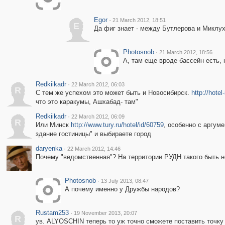
Egor
·
21 March 2012, 18:51
E
Да фиг знает - между Бутлерова и Миклухо
Photosnob
·
21 March 2012, 18:56
А, там еще вроде бассейн есть, 
Redkiikadr
·
22 March 2012, 06:03
R
С тем же успехом это может быть и Новосибирск.
http://hotel
что это каракумы, Ашхабад- там"
Redkiikadr
·
22 March 2012, 06:09
R
Или Минск
http://www.tury.ru/hotel/id/60759
, особенно с аргум
здание гостиницы" и выбираете город
daryenka
·
22 March 2012, 14:46
Почему "ведомственная"? На территории РУДН такого быть н
Photosnob
·
13 July 2013, 08:47
А почему именно у Дружбы народов?
Rustam253
·
19 November 2013, 20:07
R
ув. ALYOSCHIN теперь то уж точно сможете поставить точку