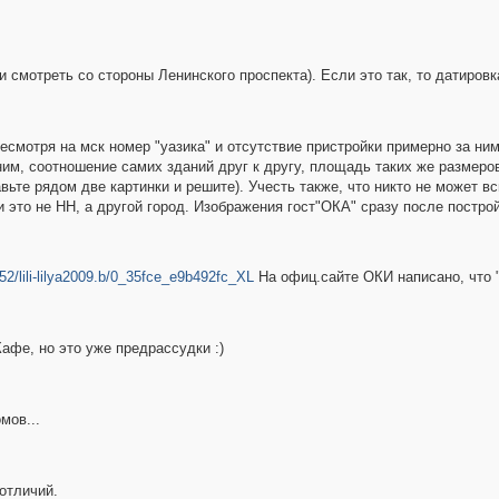
 смотреть со стороны Ленинского проспекта). Если это так, то датировка
есмотря на мск номер "уазика" и отсутствие пристройки примерно за ним
 ним, соотношение самих зданий друг к другу, площадь таких же размеро
ьте рядом две картинки и решите). Учесть также, что никто не может в
и это не НН, а другой город. Изображения гост"ОКА" сразу после постро
/52/lili-lilya2009.b/0_35fce_e9b492fc_XL
На офиц.сайте ОКИ написано, что 
афе, но это уже предрассудки :)
мов...
отличий.