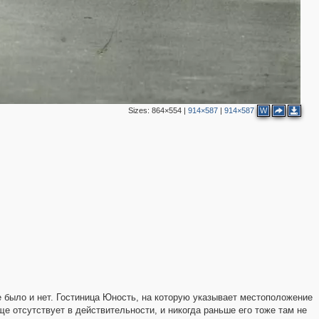
Sizes:
864×554
|
914×587
|
914×587
W
е было и нет. Гостиница Юность, на которую указывает местоположение
бще отсутствует в действительности, и никогда раньше его тоже там не