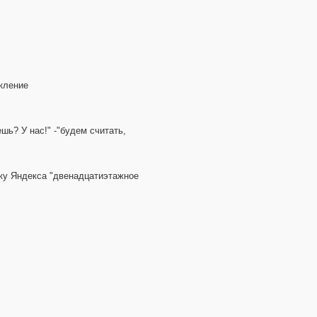
екление
ешь? У нас!" -"будем считать,
року Яндекса "двенадцатиэтажное