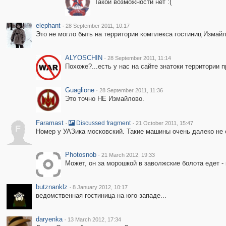
Такой возможности нет :(
elephant
·
28 September 2011, 10:17
Это не могло быть на территории комплекса гостиниц Измай
ALYOSCHIN
·
28 September 2011, 11:14
Похоже?...есть у нас на сайте знатоки территории
Guaglione
·
28 September 2011, 11:36
Это точно НЕ Измайлово.
Faramast
·
·
Discussed fragment
21 October 2011, 15:47
F
Номер у УАЗика московский. Такие машины очень далеко не 
Photosnob
·
21 March 2012, 19:33
Может, он за морошкой в заволжские болота едет -
butznanklz
·
8 January 2012, 10:17
ведомственная гостиница на юго-западе...
daryenka
·
13 March 2012, 17:34