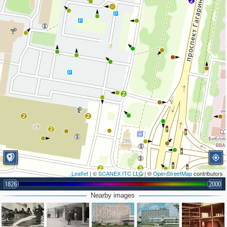
2
2
2
2
2
2
3
Leaflet
| ©
SCANEX ITC LLC
| ©
OpenStreetMap
contributors
2
1826
2000
2
Nearby images
2