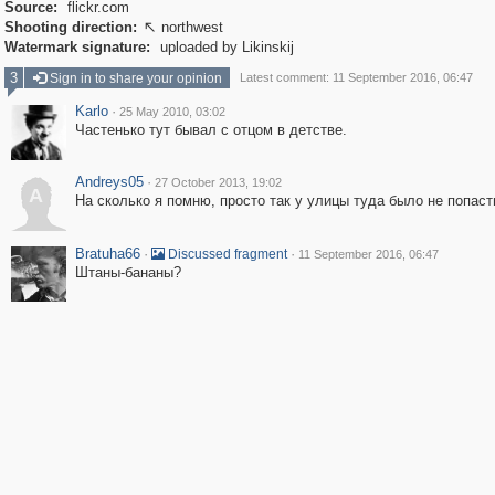
Source:
flickr.com
Shooting direction:
northwest

Watermark signature:
uploaded by Likinskij
3
Sign in to share your opinion
Latest comment: 11 September 2016, 06:47
Karlo
·
25 May 2010, 03:02
Частенько тут бывал с отцом в детстве.
Andreys05
·
27 October 2013, 19:02
A
На сколько я помню, просто так у улицы туда было не попаст
Bratuha66
·
·
Discussed fragment
11 September 2016, 06:47
Штаны-бананы?