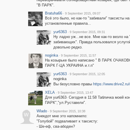
"В ПАРК".
Bratuha66
·
9 September 2015, 09:07
Всё это было, но как-то "забивали" таксисты на
установленные правила...
yur6363
·
9 September 2015, 09:31
Ну ладно уж...не все. Мне как-то везло на 
забивающих". Правда пользовался услуго
довольно редко.
noginka
·
9 September 2015, 11:57
На козырьке было написано " В ПАРК ОЧАКОВ
ПАРК Г-ЦА УКРАИНА и.т.п"
yur6363
·
9 September 2015, 12:05
noginka
Вы безусловно правы
https://www.drive2.ru
XELA
·
9 September 2015, 13:47
Для yur6363· Сегодня в 11:58 Табличка моей к
ПАРК","ул.Руставели".
Wlado
·
9 September 2015, 10:38
W
Анекдот мне это напомнило:
"Голубой" подваливает к таксисту:
- Ше-еф, сва-абоден?