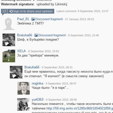

Watermark signature:
uploaded by Likinskij
13
Sign in to share your opinion
Latest comment: 9 September 2015, 13:47
Paul_81
·
·
Discussed fragment
27 January 2013, 05:01
P
Эмблема 2 ТМП?
Bratuha66
·
·
Discussed fragment
8 September 2015, 15:46
Шеф, в Бубырёво поедем?
XELA
·
8 September 2015, 15:52
За два "прибора" минимум.
Bratuha66
·
9 September 2015, 08:31
Ещё мне нравилось, когда таксисту неохота было куда-л
он отвечал: "Я кончил!" (в смысле смену закончил)
noginka
·
9 September 2015, 08:47
Чаще было- "я в парк"...
yur6363
·
9 September 2015, 08:58
Насколько помнится , чтобы такое исключить были 
таблички
http://59.img.avito.st/1280x960/1654021859.j
переворачивали солнцезащитный козырёк, где был 