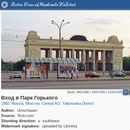
Retro View of Mankind's Habitat
Sizes:
482×268
|
1050×585
|
1200×669
W
319,968
1,407,712
160,055
8,295
29,262
5,920
13,381
458
Вход в Парк Горького
1992
,
Russia
,
Moscow
,
Central AO
,
Yakimanka District
Author:
Umschauen
Source:
flickr.com
Shooting direction:
southwest

Watermark signature:
uploaded by Likinskij