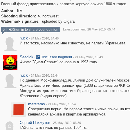
Главный фасад пристроенного к палатам корпуса архива 1800-х годов.
Author:
КМ
Shooting direction:
northwest

Watermark signature:
uploaded by Olgara
6
Sign in to share your opinion
Latest comment: 26 May 2010, 05:44
huck
·
24 May 2010, 14:46
И это тоже, насколько мне известно, не палаты Украинцева.
Seadick
·
·
Discussed fragment
24 May 2010, 15:43
Фирма "Диал-Сервис" основана в 1993 году.
huck
·
24 May 2010, 15:44
По данным Москомнаследия. Жилой дом служителей Москов
Архива Коллегии Иностранных дел (1808 г., архитектор Ф.К.С
Между этим домом и палатами Украинцева стоит нотопечатн
Юргенсона (видна справа).
maratstas
·
24 May 2010, 15:54
Совершенно верно. На первом этаже жилые покои, на вт
канцелярия архива и квартира архивариуса.
Сергей Пахмутов
·
25 May 2010, 03:30
С
ГАЗель - это никак не раньше 1994-го...