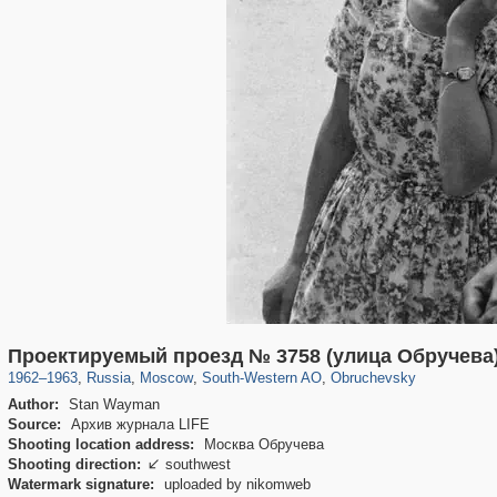
319,780
1,406,335
8,286
12,410
29,243
76
961
5
Проектируемый проезд № 3758 (улица Обручева
1962
–
1963
,
Russia
,
Moscow
,
South-Western AO
,
Obruchevsky
Author:
Stan Wayman
Source:
Архив журнала LIFE
Shooting location address:
Москва Обручева
Shooting direction:
southwest

Watermark signature:
uploaded by nikomweb