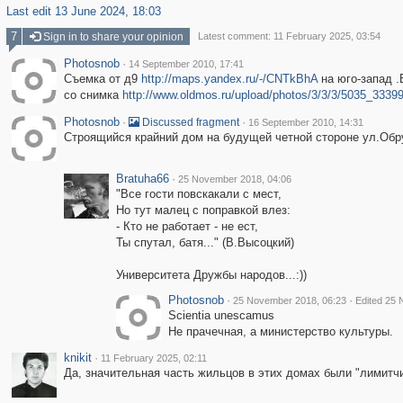
Last edit 13 June 2024, 18:03
7
Sign in to share your opinion
Latest comment: 11 February 2025, 03:54
Photosnob
·
14 September 2010, 17:41
Съемка от д9
http://maps.yandex.ru/-/CNTkBhA
на юго-запад .
со снимка
http://www.oldmos.ru/upload/photos/3/3/3/5035_333
Photosnob
·
·
Discussed fragment
16 September 2010, 14:31
Строящийся крайний дом на будущей четной стороне ул.Обр
Bratuha66
·
25 November 2018, 04:06
"Все гости повскакали с мест,
Но тут малец с поправкой влез:
- Кто не работает - не ест,
Ты спутал, батя..." (В.Высоцкий)
Университета Дружбы народов...:))
Photosnob
·
·
25 November 2018, 06:23
Edited 25 
Scientia unescamus
Не прачечная, а министерство культуры.
knikit
·
11 February 2025, 02:11
Да, значительная часть жильцов в этих домах были "лимитчи