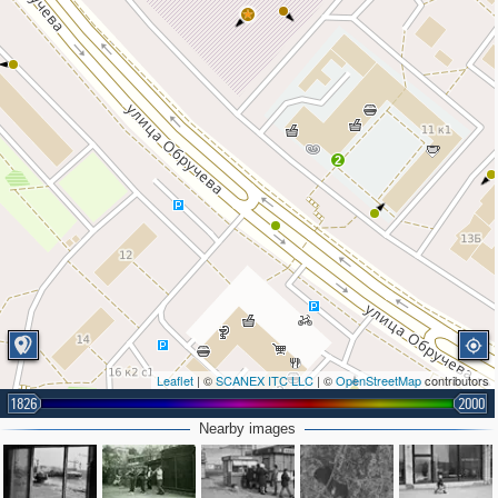
2
Leaflet
| ©
SCANEX ITC LLC
| ©
OpenStreetMap
contributors
1826
2000
Nearby images