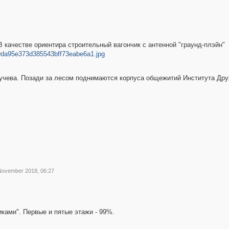
В качестве ориентира строительный вагончик с антенной "граунд-плэйн"
99da95e373d385543bff73eabe6a1.jpg
учева. Позади за лесом поднимаются корпуса общежитий Института Др
November 2018, 06:27
ками". Первые и пятые этажи - 99%.