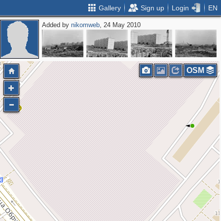
Gallery
Sign up
Login
EN
Added by
nikomweb
, 24 May 2010
OSM
6