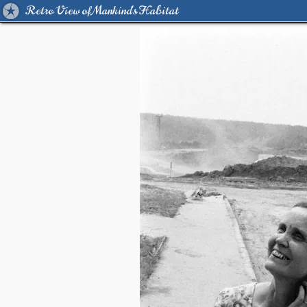
Retro View of Mankind's Habitat