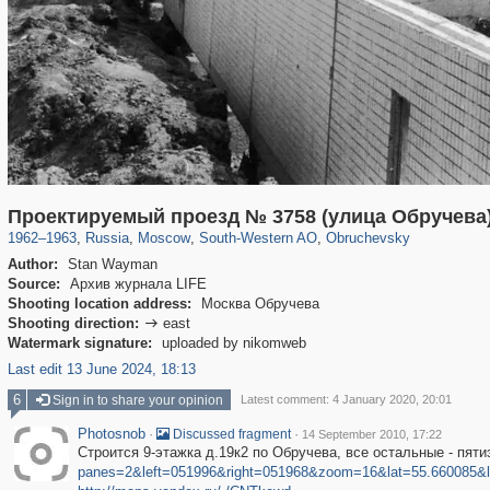
319,780
1,406,277
8,286
12,410
29,243
76
961
5
Проектируемый проезд № 3758 (улица Обручева),
1962
–
1963
,
Russia
,
Moscow
,
South-Western AO
,
Obruchevsky
Author:
Stan Wayman
Source:
Архив журнала LIFE
Shooting location address:
Москва Обручева
Shooting direction:
east

Watermark signature:
uploaded by nikomweb
Last edit 13 June 2024, 18:13
6
Sign in to share your opinion
Latest comment: 4 January 2020, 20:01
Photosnob
·
·
Discussed fragment
14 September 2010, 17:22
Строится 9-этажка д.19к2 по Обручева, все остальные - пят
panes=2&left=051996&right=051968&zoom=16&lat=55.660085&