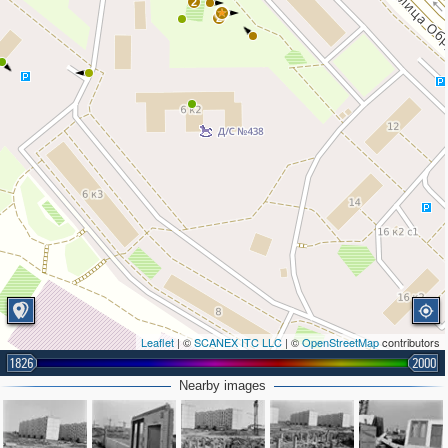
2
2
Leaflet
| ©
SCANEX ITC LLC
| ©
OpenStreetMap
contributors
1826
2000
Nearby images