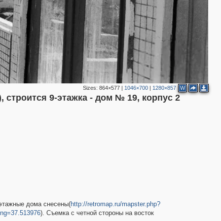
Sizes:
864×577
|
1046×700
|
1280×857
W
 строится 9-этажка - дом № 19, корпус 2
иэтажные дома снесены(
http://retromap.ru/mapster.php?
lng=37.513976
). Съемка с четной стороны на восток