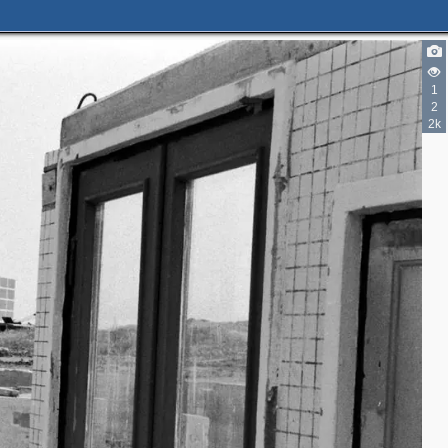
1
2
2k
3