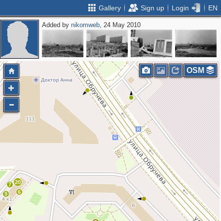
Gallery
Sign up
Login
EN
Added by
nikomweb
, 24 May 2010
2
6
OSM
4
20
7
6
9