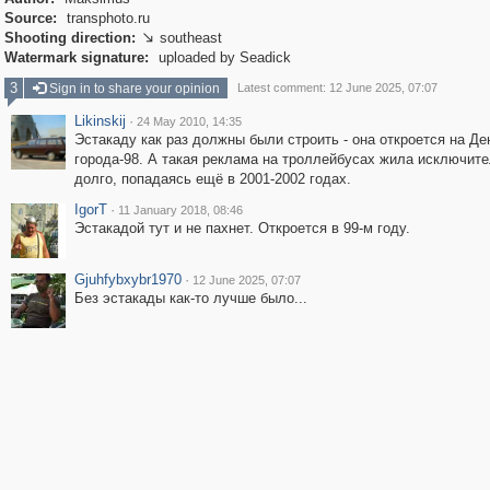
Source:
transphoto.ru
Shooting direction:
southeast

Watermark signature:
uploaded by Seadick
3
Sign in to share your opinion
Latest comment: 12 June 2025, 07:07
Likinskij
·
24 May 2010, 14:35
Эстакаду как раз должны были строить - она откроется на Де
города-98. А такая реклама на троллейбусах жила исключит
долго, попадаясь ещё в 2001-2002 годах.
IgorT
·
11 January 2018, 08:46
Эстакадой тут и не пахнет. Откроется в 99-м году.
Gjuhfybxybr1970
·
12 June 2025, 07:07
Без эстакады как-то лучше было...