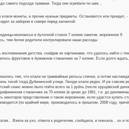
о самого подхода трамвая. Тогда они огребали по шее...
ы клали монеты, и прочие нужные предметы. Остановится или проедет, -
сидел за забором в сквере перед каланчой.
Леденцы-монпансье в булочной стоили 7 копеек пакетик, мороженое 9
ись, тем более родители контролировали наши расходы
 воспоминания детства, снабдив их картинками, что удалось найти с по
илось фруктовое в бумажном стаканчике за 7 копеек. Если долго ждать, 
лекались тем, что клали на трамвайные рельсы спички, а потом наслажд
чень тихой тогда Дубининской улице. Гвозди клали редко. И уж совсем р
ский сеанс можно было пойти всего за 1 рубль (после хрущёвской деноми
афиненном стаканчике за 70 копеек (в ценах до 1961, т.е. до деноминац
 некоторое представление о таком мороженом, если удастся купить ст
водится (по крайней мере, производилось в прошлом, 2008 году, прич
тая... Взяла за ухо, отвела к родителям, сообщила, и поехала... ох и по