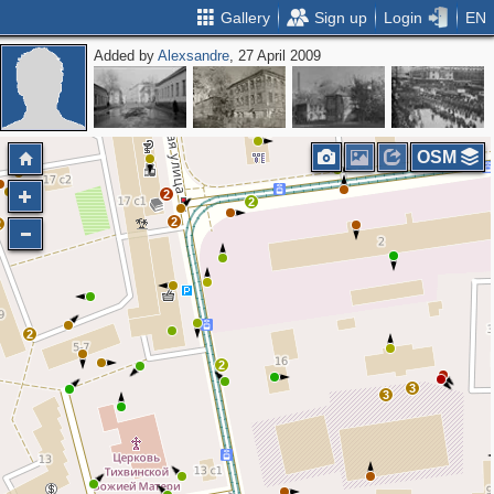
Gallery
Sign up
Login
EN
Added by
Alexsandre
, 27 April 2009
OSM
2
2
2
2
2
2
3
3