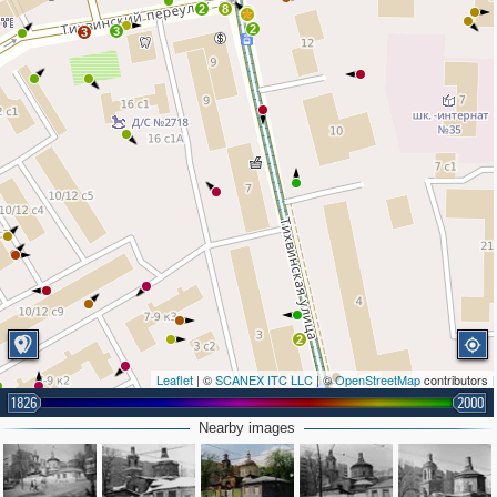
2
8
4
2
3
3
2
Leaflet
| ©
SCANEX ITC LLC
| ©
OpenStreetMap
contributors
1826
2000
2
Nearby images
4
2