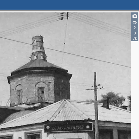
2
8
7k
3