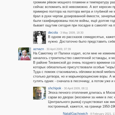
громким рёвом мощного пламени и температуру раз
сейчас вспомнить всё невозможно. А вот керосин 
примерно полтора на полтора метра и глубиной не 
брал в руки черпак дозированной ёмкости, зачерпы
были газифицированы после войны, ещё долгие год
бывает ощутим сегодня при посадке в самолёт на п
decola
·
3 May 2009, 18:30
В одном из рассказов семидесятых, кажетс
нужно. Достаточно было представить себе
aznazn
·
30 April 2009, 07:39
На Самотеку от Палихи ходил, если мне не изменяе
началось строительство самотечной эстакады, и м
В районе Тихвинской до очень позднего времени с
которых обязательно присутствовали особые "норы"
Туда с помоек стаскивались обломки всякой мебели
столько детвора, но и марьинорощинские воры. А мы
гулять одних - сначала в песочницу, а потом уже 
shchipok
·
30 April 2009, 08:11
Эпоха печного отопления длилась в Моск
сараи во дворах (москвичи за ними в лес
Центрального рынка) существовал как мин
построенный, кажется, на границе 1950-19
NataliGachowich
·
8 February 2021, 1