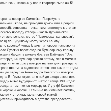
опил печи, которых у нас в квартире было аж 5!
тора) на север от Самотёки. Попробую с
ачальной школе, не приходил домой или в родной
дверей): отправная точка - круг вплотную к стенам
пскому проезду (теперь - часть Дубининской
го павильона ст. метро "Павелецкая-кольцевая",
роезд по Чугунному мосту через Канаву
 по короткой улице Балчуг и поворот направо на
после Яузских ворот езда по Бульварному кольцу
екшина бандит в романе братьев Вайнеров "Эра
истопрудный бульвар просто потому, что в момент
адь и почти сразу поворот налево для проезда по
раво (почти на задворках стоявшего там в те годы
 ней до переулка Александра Невского и поворот
зд на Б. Грузинскую, а по ней до входа в зоопарк,
ощадь мимо будущей ст. метро "Улица 1905 года"
езда, а там - конец маршрута. У-у-у-ф! Кажется,
 короче и короче. Если мне не изменяет память,
арто) кто-то хвастается своей мамой-
одителями приходилось в детстве преодолевать