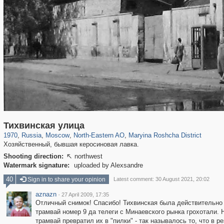
319,716
1,405,755
8,286
24,485
29,243
250
2,017
27
Тихвинская улица
1970
,
Russia
,
Moscow
,
North-Eastern AO
,
Maryina Roshcha District
Хозяйственный, бывшая керосиновая лавка.
Shooting direction:
northwest

Watermark signature:
uploaded by Alexsandre
40
Sign in to share your opinion
Latest comment: 30 August 2021, 20:02
aznazn
·
27 April 2009, 17:35
Отличный снимок! Спасибо! Тихвинская была действительно
трамвай номер 9 да телеги с Минаевского рынка грохотали.
трамвай превратил их в "пилки" - так называлось то, что в 