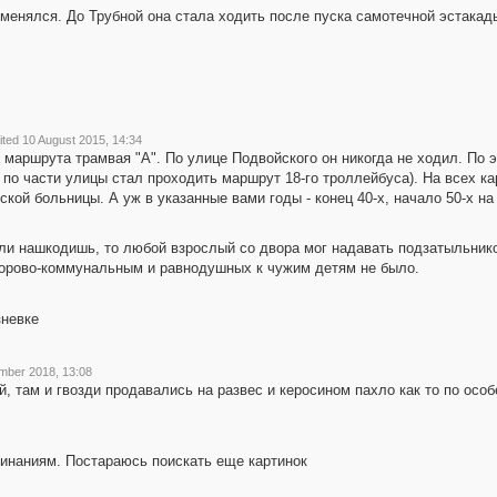
енялся. До Трубной она стала ходить после пуска самотечной эстакады.
ited 10 August 2015, 14:34
 маршрута трамвая "А". По улице Подвойского он никогда не ходил. По
по части улицы стал проходить маршрут 18-го троллейбуса). На всех ка
ской больницы. А уж в указанные вами годы - конец 40-х, начало 50-х н
сли нашкодишь, то любой взрослый со двора мог надавать подзатыльник
орово-коммунальным и равнодушных к чужим детям не было.
зневке
mber 2018, 13:08
й, там и гвозди продавались на развес и керосином пахло как то по осо
минаниям. Постараюсь поискать еще картинок