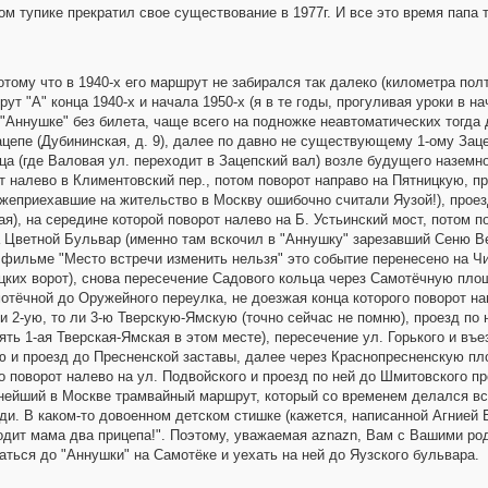
м тупике прекратил свое существование в 1977г. И все это время папа т
тому что в 1940-х его маршрут не забирался так далеко (километра пол
т "А" конца 1940-х и начала 1950-х (я в те годы, прогуливая уроки в н
а "Аннушке" без билета, чаще всего на подножке неавтоматических тогда 
цепе (Дубининская, д. 9), далее по давно не существующему 1-ому Заце
ца (где Валовая ул. переходит в Зацепский вал) возле будущего наземно
от налево в Климентовский пер., потом поворот направо на Пятницкую, п
жеприехавшие на жительство в Москву ошибочно считали Яузой!), проезд
ая), на середине которой поворот налево на Б. Устьинский мост, потом 
а Цветной Бульвар (именно там вскочил в "Аннушку" зарезавший Сеню В
 фильме "Место встречи изменить нельзя" это событие перенесено на Ч
ких ворот), снова пересечение Садового кольца через Самотёчную площ
отёчной до Оружейного переулка, не доезжая конца которого поворот нап
ли 2-ую, то ли 3-ю Тверскую-Ямскую (точно сейчас не помню), проезд по
пять 1-ая Тверская-Ямская в этом месте), пересечение ул. Горького и въе
ю и проезд до Пресненской заставы, далее через Краснопресненскую пл
о поворот налево на ул. Подвойского и проезд по ней до Шмитовского про
нейший в Москве трамвайный маршрут, который со временем делался всё
ди. В каком-то довоенном детском стишке (кажется, написанной Агнией Б
водит мама два прицепа!". Поэтому, уважаемая aznazn, Вам с Вашими р
аться до "Аннушки" на Самотёке и уехать на ней до Яузского бульвара.