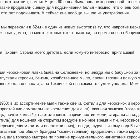
е, кто там жил, помнят.Еще в 60-е она была вполне керосиновой - в не
лавке продавали синьку для подсинивания белья - помню, что очень бол
 сто лет подсинивать.А сейчас она вообще вышла из употребления.
 переехали в 82-м - в одну из новых высоток (в ту, что напротив церкви
евянных домов, на месте которых стоят высотки, во время сноса обнаруж
я Гахович Страна моего детства, если кому-то интересно, приглашаю!
ая керосиновая лавка была на Селезневке, но иногда мы с бабушкой за 
пускали керосин, бензин, хозяйственное мыло, свечи, гвозди и всякую 
зневке давно снесли, а на Тихвинской она каким-то чудом уцелела. Мож
950: в их ассортименте были также свечи, фитили для керосинок и керо
простейшие самодельные крепления для лыж), оконная замазка (тогдаш
ядь, почём халва?"), нафталиновые шарики против моли, стиральная со
иль) для ношения на открытом воздухе в ночное время и т.н. керосинов
перемещением фитиля вверх или вниз), гвозди, шурупы и тому подобные
агазинов под общим брэндом "хозяйственный); продавались также керос
вка шла гораздо быстрее по причине принудительного нагнетания керосин