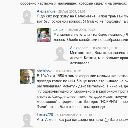
особенно настырных мальчишек, которые сидели на рельсах д
Alexsandre
·
28 April 2009, 09:02
A
Я до сих пор живу на Селезневке, и под трамвай м
вот был основной вопрос. Я близко не подходил, а 
aznazn
·
28 April 2009, 09:33
Мы монеты не клали - их было немного:) 
копеек. Особо копейками не разбрасывал
Alexsandre
·
28 April 2009, 10:01
A
Мне кажется, Вам стоит записать
досуге. Кстати, мне больше нрав
дожидался.
shchipok
·
30 April 2009, 05:31
В 1940-х и 1950-х замоскворецкие мальчишки разв
проезда колёс по ним. Чаще всего это бывало на о
расплющивал монету - действительно, в кино на дет
"плодово-выгодного" мороженого в картонном пропар
клюквы. Сегодняшнее племя младое может получить
мороженое" с фирменным брэндом "ИСКРИМ" - произ
Фили", что в Багратионовском проезде
Lexus726
·
30 September 2011, 17:18
L
Ага. А меня как раз однажды догнали :))) Вагоновожа