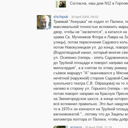
Согласна, наш дом N12 в Горлово
shchipok
·
30 April 2009, 09:02
Трамвай "Аннушка" не ходил от Палихи, по
максимальной точностью вспомнить маршру
двор, чтобы не "засветится", а катался н
храма Св. Мучеников Флора и Лавра на За
улицы), потом пересечение Садового коль
потом Новокузнецкая ул. до конца, повор
(Водоотводный канал, который многие све
ул. Осипенко (теперь - опять Садовническ
до Трубной площади и поворот направо н
милосердия", а в снятом по этому роману
съёмок маршрут "А" оканчивался у Мясниц
нечётной (наружной) стороне Садовой-Сам
кукольного театра С.В. Образцова) на то 
налево в сторону ул. Горького (теперь - о
потом поворот направо на Красную Пресн
на Звенигородское шоссе, в конце которог
всё вспомнил правильно. Это был наидли
то в 1970-х он кончался на Трубной площа
вагоновожатой "...потому что до Зацепы 
километра полтора от Палихи, чтобы добр
aznazn
·
30 April 2009, 11:19