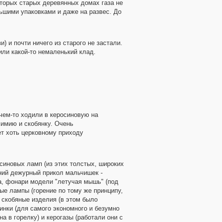
которых старых деревянных домах газа не
ьшими упаковками и даже на развес. До
) и почти ничего из старого не застали.
или какой-то немаленький клад.
чем-то ходили в керосиновую на
химию и скобянку. Очень
ет хоть церковному приходу
синовых ламп (из этих толстых, широких
ний дежурный прикол мальчишек -
да, фонари модели "летучая мышь" (под
ые лампы (горение по тому же принципу,
 скобяные изделия (в этом было
инки (для самого экономного и безумно
а в горелку) и керогазы (работали они с