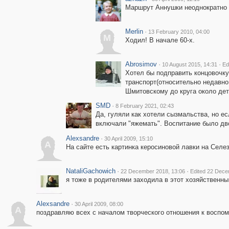
Маршрут Аннушки неоднократно м
Merlin
·
13 February 2010, 04:00
M
Ходил! В начале 60-х.
Abrosimov
·
·
10 August 2015, 14:31
Ed
Хотел бы подправить концовочку
транспорт(относительно недавно 
Шмитовскому до круга около дет
SMD
·
8 February 2021, 02:43
Да, гуляли как хотели сызмальства, но е
включали "яжемать". Воспитание было дв
Alexsandre
·
30 April 2009, 15:10
A
На сайте есть картинка керосиновой лавки на Селе
NataliGachowich
·
·
22 December 2018, 13:06
Edited 22 Dece
я тоже в родителями заходила в этот хозяйственны
Alexsandre
·
30 April 2009, 08:00
A
поздравляю всех с началом творческого отношения к воспо