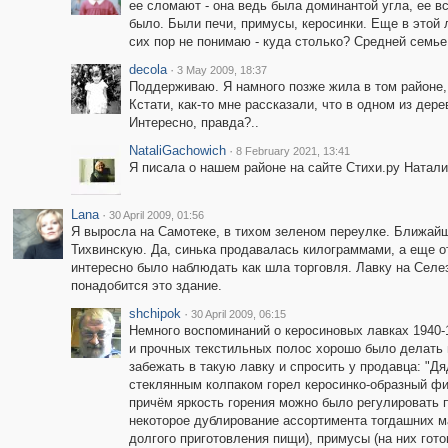
ее сломают - она ведь была доминантой угла, ее вс
было. Были печи, примусы, керосинки. Еще в этой 
сих пор не понимаю - куда столько? Средней семье
decola
·
3 May 2009, 18:37
Поддерживаю. Я намного позже жила в том районе, мы
Кстати, как-то мне рассказали, что в одном из дер
Интересно, правда?..
NataliGachowich
·
8 February 2021, 13:41
Я писала о нашем районе на сайте Стихи.ру Натали
Lana
·
30 April 2009, 01:56
Я выросла на Самотеке, в тихом зеленом переулке. Ближайш
Тихвинскую. Да, синька продавалась килограммами, а еще от
интересно было наблюдать как шла торговля. Лавку на Селе
понадобится это здание.
shchipok
·
30 April 2009, 06:15
Немного воспоминаний о керосиновых лавках 1940-1
и прочных текстильных полос хорошо было делать 
забежать в такую лавку и спросить у продавца: "Д
стеклянным колпаком горел керосинко-образный фит
причём яркость горения можно было регулировать 
некоторое дублирование ассортимента тогдашних м
долгого приготовления пищи), примусы (на них гото