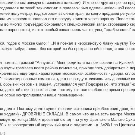
вивали сопоставимую с газовыми плитами). И многое другое прочее про
продавался по такой технологии: в прилавок был вделан небольшой бас
менее полуметра), над которым высился кран, из коего продавец регуляр
вал им керосин и наливал его в посуду клиента через воронку. После то
ы во многих подъездах сохранялся специфический запах сгоревшего керо
оле аэропортов), и этот особый запах очень часто, увы, "сдабривался" 
я, годов о Москве было: "...И я поехал в керосиновую лавку на углу Тих
 какую-нибудь вещь, без которой ты бы прекрасно обошелся, и она непр
т память, трамвай "Аннушка". Меня родители на нем возили на Яузский 
аршруты трамваев всего района поменяли, приходилось добираться с пе
охранялась еще одна характерная московская особенность - дворы, спл
 - замаскированные комнатки, где в непогоду отсиживались дворовые ко
, обрывки ковров - в общем, устраивался уют.Подозреваю, что этими "н
, дети, об этих "норах" знали - потому как все свободное время провод
и не особо контролировали наше перемещение.
ве долго. Поэтому долго существовали источники приобретения дров, к
 не ходили) - ДРОВЯНЫЕ СКЛАДЫ. В самом что ни на есть центре Москвы
имум до конца 1950-х дровяной склад - на углу Цветного и Малого Суха
60-х гг. кооперативный кирпичный дом с лоджиями - д. №20/1 по Цветном
3:45