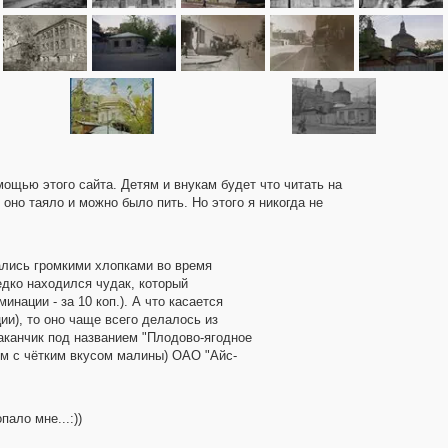
мощью этого сайта. Детям и внукам будет что читать на
оно таяло и можно было пить. Но этого я никогда не
ались громкими хлопками во время
едко находился чудак, который
нации - за 10 коп.). А что касается
ии), то оно чаще всего делалось из
аканчик под названием "Плодово-ягодное
ём с чётким вкусом малины) ОАО "Айс-
пало мне...:))