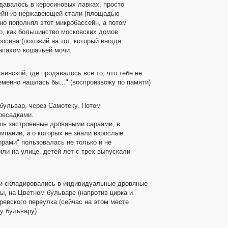
давалось в керосиновых лавках, просто
сейн из нержавеющей стали (площадью
но пополнял этот микробассейн, а потом
го, как большинство московских домов
сина (похожий на тот, который иногда
запахом кошачьей мочи.
винской, где продавалось все то, что тебе не
еменно нашлась бы..." (воспроизвожу по памяти)
бульвар, через Самотеку. Потом
ресадками.
ошь застроенные дровяными сараями, в
мпании, и о которых не знали взрослые.
орами" пользовалась не только и не
или на улице, детей лет с трех выпускали
ои складировались в индивидуальные дровяные
, на Цветном бульваре (напротив цирка и
ревского переулка (сейчас на этом месте
у бульвару).