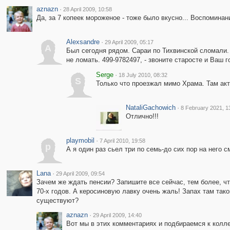
aznazn
·
28 April 2009, 10:58
Да, за 7 копеек мороженое - тоже было вкусно... Воспоминания
Alexsandre
·
29 April 2009, 05:17
A
Был сегодня рядом. Сараи по Тихвинской сломали. 
не ломать. 499-9782497, - звоните старосте и Ваш 
Serge
·
18 July 2010, 08:32
S
Только что проезжал мимо Храма. Там акти
NataliGachowich
·
8 February 2021, 1
Отлично!!!
playmobil
·
7 April 2010, 19:58
p
А я один раз сьел три по семь-до сих пор на него с
Lana
·
29 April 2009, 09:54
Зачем же ждать пенсии? Запишите все сейчас, тем более, чт
70-х годов. А керосиновую лавку очень жаль! Запах там тако
существуют?
aznazn
·
29 April 2009, 14:40
Вот мы в этих комментариях и подбираемся к колле