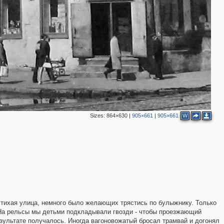
Sizes:
864×630
|
905×661
|
905×661
W
 тихая улица, немного было желающих трястись по булыжнику. Только
 На рельсы мы детьми подкладывали гвозди - чтобы проезжающий
результате получалось. Иногда вагоновожатый бросал трамвай и догонял