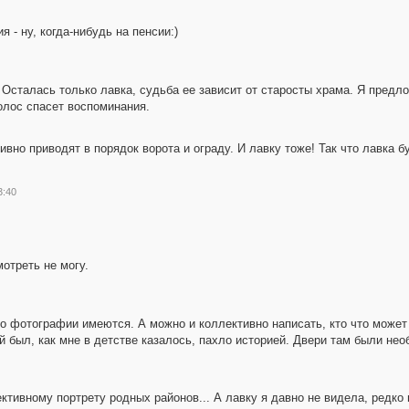
 - ну, когда-нибудь на пенсии:)
Осталась только лавка, судьба ее зависит от старосты храма. Я предло
голос спасет воспоминания.
вно приводят в порядок ворота и ограду. И лавку тоже! Так что лавка б
3:40
мотреть не могу.
о фотографии имеются. А можно и коллективно написать, кто что может 
й был, как мне в детстве казалось, пахло историей. Двери там были нео
ктивному портрету родных районов... А лавку я давно не видела, редко 