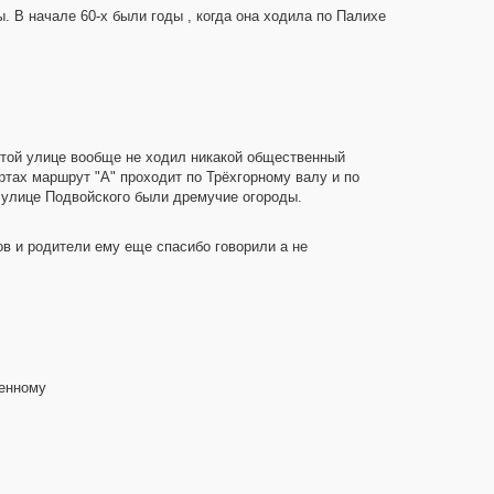
 В начале 60-х были годы , когда она ходила по Палихе
 этой улице вообще не ходил никакой общественный
ртах маршрут "А" проходит по Трёхгорному валу и по
а улице Подвойского были дремучие огороды.
ов и родители ему еще спасибо говорили а не
бенному