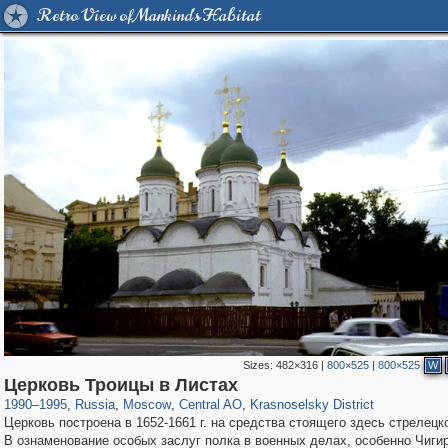
Retro View of Mankind's Habitat
Sizes:
482×316
|
800×525
|
800×525
W
319,779
1,406,257
159,978
8,286
29,243
5,916
6,976
302
Церковь Троицы в Листах
1990
–
1995
,
Russia
,
Moscow
,
Central AO
,
Krasnoselsky District
Церковь построена в 1652-1661 г. на средства стоящего здесь стрелецко
В ознаменование особых заслуг полка в военных делах, особенно Чиги