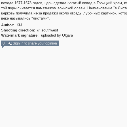
походе 1677-1678 годов, царь сделал богатый вклад в Троицкий храм, к
той поры считается памятником воинской славы. Наименование "в Лист
церковь получила из-за продажи около ограды лубочных картинок, кото
веке назывались "листами".
Author:
КМ
Shooting direction:
southwest

Watermark signature:
uploaded by Olgara
0
Sign in to share your opinion