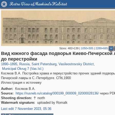
Retro View of Mankind's Habitat
Sizes:
482×139
|
1050×305
|
2289×665
W
Вид южного фасада подворья Киево-Печерской
197,059
1,405,783
5,709
29,243
14,210
482
до перестройки
9,142
456
1890
–
1895
,
Russia
,
Saint Petersburg
,
Vasileostrovsky District
,
Municipal Okrug 7 (Vas.Isl.)
Косяков В.А. Постройка храма и переустройство прочих зданий подворь
Печерской лавры в С.-Петербурге. СПб,1900
Иллюстрация к источнику
Author:
Косяков В.А.
Source:
https://rusneb.ru/catalog/000199_000009_02000028136/
через PD
Shooting direction:
north

Watermark signature:
uploaded by Romalk
Last edit 7 November 2023, 05:36