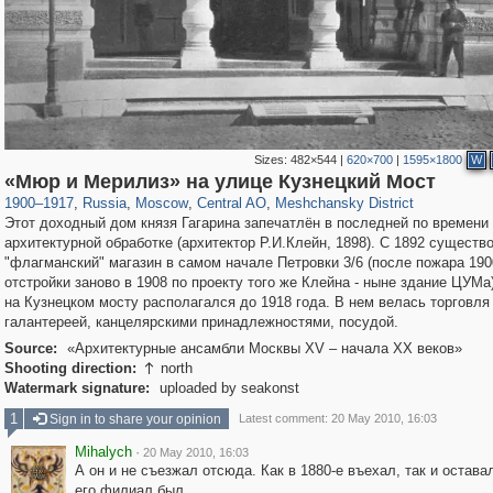
Sizes:
482×544
|
620×700
|
1595×1800
W
319,968
1,407,714
160,055
8,295
29,262
5,920
10,193
264
«Мюр и Мерилиз» на улице Кузнецкий Мост
1900
–
1917
,
Russia
,
Moscow
,
Central AO
,
Meshchansky District
Этот доходный дом князя Гагарина запечатлён в последней по времени
архитектурной обработке (архитектор Р.И.Клейн, 1898). С 1892 существ
"флагманский" магазин в самом начале Петровки 3/6 (после пожара 190
отстройки заново в 1908 по проекту того же Клейна - ныне здание ЦУМа
на Кузнецком мосту располагался до 1918 года. В нем велась торговля
галантереей, канцелярскими принадлежностями, посудой.
Source:
«Архитектурные ансамбли Москвы XV – начала ХХ веков»
Shooting direction:
north

Watermark signature:
uploaded by seakonst
1
Sign in to share your opinion
Latest comment: 20 May 2010, 16:03
Mihalych
·
20 May 2010, 16:03
А он и не съезжал отсюда. Как в 1880-е въехал, так и остава
его филиал был.