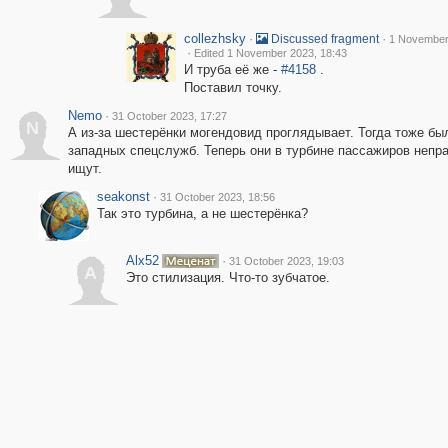
collezhsky
·
·
Discussed fragment
1 November
·
Edited 1 November 2023, 18:43
И труба её же -
#4158
.
Поставил точку.
Nemo
·
31 October 2023, 17:27
N
А из-за шестерёнки могендовид проглядывает. Тогда тоже бы
западных спецслужб. Теперь они в турбине пассажиров непр
ищут.
seakonst
·
31 October 2023, 18:56
Так это турбина, а не шестерёнка?
Alx52
·
31 October 2023, 19:03
A
Это стилизация. Что-то зубчатое.