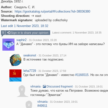
Декабрь 1932 г.
Author:
Свидель С. И.
Source:
https://goskatalog.ru/portal/#/collections?id=38036380
Shooting direction:
east

Watermark signature:
uploaded by collezhsky
Last edit 1 November 2023, 18:32
9
Sign in to share your opinion
Latest comment: 1 November 2023, 18:35
saphir2
·
31 October 2023, 15:20
А "Динамо" - это потому что буквы ИН на заборе написаны?
seakonst
·
31 October 2023, 17:14
В источнике так подписано.
leha7729
·
31 October 2023, 17:59
Где был каток "Динамо" - известно
#1166515
. Но он ли эт
vlmaria
·
·
Discussed fragment
31 October 2023, 19:01
v
Тоже думаю, что каток на Петровке. Возможно виде
гостиницы "Эрмитаж"
vlmaria
·
31 October 2023, 19:01
v
#49911